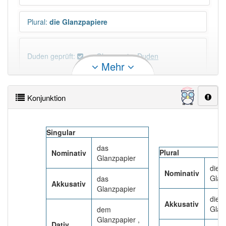
Plural
:
die Glanzpapiere
Duden geprüft:
Glanzpapier Duden
Mehr
Glanzpapier Wiktionary
Konjunktion
PowerIndex:
5
Singular
Häufigkeit: 4 von 10
das
Plural
Nominativ
Glanzpapier
Wörter mit Endung
-glanzpapier
: 2
die
Nominativ
Glan
das
Akkusativ
Glanzpapier
Wörter mit Endung
-glanzpapier
aber mit einem
die
anderen Artikel
das
: 0
Akkusativ
Glan
dem
Glanzpapier ,
Dativ