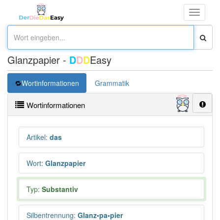
Toggle
navigati
Glanzpapier -
D
D
D
Easy
Wortinformationen
Grammatik
Wortinformationen
Artikel
:
das
Wort
:
Glanzpapier
Typ:
Substantiv
Silbentrennung
:
Glanz•pa•pier