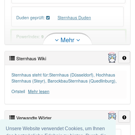
Duden geprüft:
Sternhaus Duden
PowerIndex:
9
Mehr
Häufigkeit: 4 von 10
Sternhaus Wiki
Wörter mit Endung
-sternhaus
: 2
Sternhaus steht für:Sternhaus (Düsseldorf), Hochhaus
Sternhaus (Steyr), BarockbauSternhaus (Quedlinburg),
Wörter mit Endung
-sternhaus
aber mit einem
anderen Artikel
das
: 0
Ortsteil
Mehr lesen
Das Wort wird häufig verwendet im Bereich
Architektur
Verwandte Wörter
83% unserer Spielapp-Nutzer haben den Artikel
Unsere Website verwendet Cookies, um Ihnen
korrekt erraten.