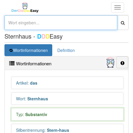
Toggle
navigati
Sternhaus -
D
D
D
Easy
Wortinformationen
Definition
Wortinformationen
Artikel
:
das
Wort
:
Sternhaus
Typ:
Substantiv
Silbentrennung
:
Stern•haus