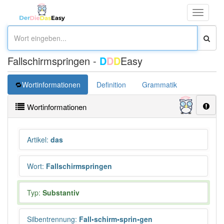
Toggle
navigati
Fallschirmspringen -
D
D
D
Easy
Wortinformationen
Definition
Grammatik
Übersetz
Wortinformationen
Artikel
:
das
Wort
:
Fallschirmspringen
Typ:
Substantiv
Silbentrennung
:
Fall•schirm•sprin•gen