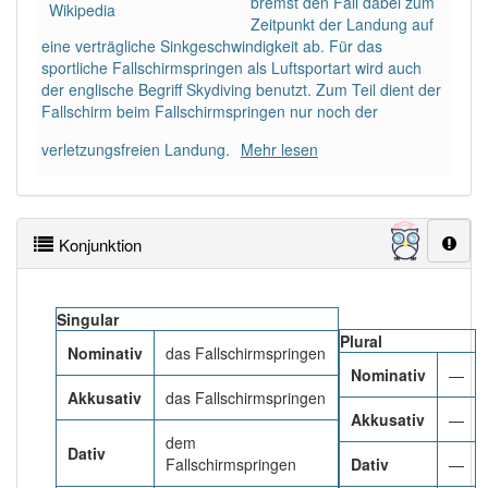
bremst den Fall dabei zum
Wikipedia
Zeitpunkt der Landung auf
PowerIndex:
9
eine verträgliche Sinkgeschwindigkeit ab. Für das
sportliche Fallschirmspringen als Luftsportart wird auch
der englische Begriff Skydiving benutzt. Zum Teil dient der
Häufigkeit: 4 von 10
Fallschirm beim Fallschirmspringen nur noch der
Wörter mit Endung
-fallschirmspringen
: 2
verletzungsfreien Landung.
Mehr lesen
Wörter mit Endung
-fallschirmspringen
aber mit
einem anderen Artikel
das
: 0
Konjunktion
80% unserer Spielapp-Nutzer haben den Artikel
korrekt erraten.
Singular
Plural
Nominativ
das Fallschirmspringen
Nominativ
—
Akkusativ
das Fallschirmspringen
Akkusativ
—
dem
Dativ
Fallschirmspringen
Dativ
—