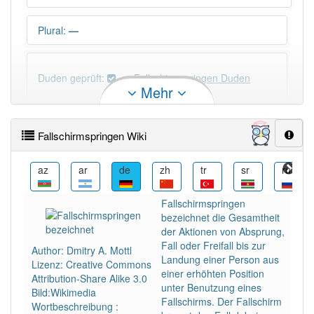
Plural
:
—
Duden geprüft:
Fallschirmspringen Duden
Mehr
Fallschirmspringen Wiktionary
Fallschirmspringen Wiki
×
Das Wort Fallschirmspringen ist eine Ausnahme.
ba
az
ar
de
zh
tr
sr
ru
Wörter, die mit "-
gen
" enden, haben fast immer
Artikel:
der
.
Fallschirmspringen
bezeichnet die Gesamtheit
der Aktionen von Absprung,
DER:
418
Fall oder Freifall bis zur
Author: Dmitry A. Mottl
DIE:
42
Ausnahmen
Landung einer Person aus
Beispiele
Lizenz: Creative Commons
einer erhöhten Position
Attribution-Share Alike 3.0
unter Benutzung eines
DAS:
198
Ausnahmen
Bild:Wikimedia
Beispiele
Fallschirms. Der Fallschirm
Wortbeschreibung :