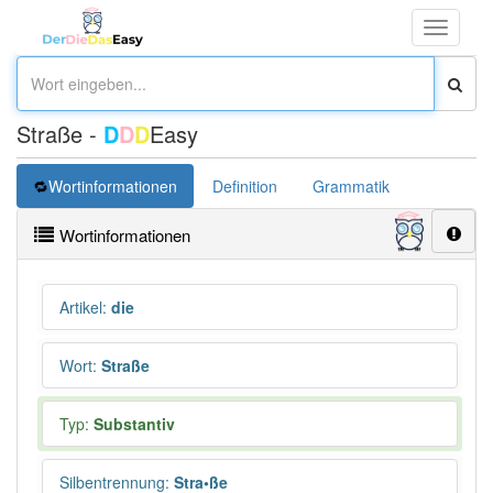
Toggle
navigati
Straße -
D
D
D
Easy
Wortinformationen
Definition
Grammatik
Synonym
Wortinformationen
Artikel
:
die
Wort
:
Straße
Typ:
Substantiv
Silbentrennung
:
Stra•ße