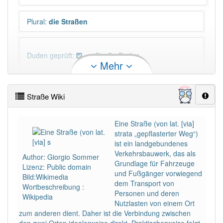
Plural
:
die Straßen
Duden geprüft:
Straße Duden
Mehr
Straße Wiktionary
Straße Wiki
PowerIndex:
2 761
Eine Straße (von lat. [via]
strata „gepflasterter Weg“)
Häufigkeit: 8 von 10
ist ein landgebundenes
Verkehrsbauwerk, das als
Author: Giorgio Sommer
Wörter mit Endung
-straße
: 115
Grundlage für Fahrzeuge
Lizenz: Public domain
und Fußgänger vorwiegend
Bild:Wikimedia
dem Transport von
Wortbeschreibung :
Wörter mit Endung
-straße
aber mit einem anderen
Personen und deren
Wikipedia
Artikel
die
: 0
Nutzlasten von einem Ort
zum anderen dient. Daher ist die Verbindung zwischen