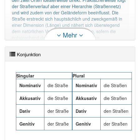
den zwei Orten idealerweise direkt. Praktischerweise folgt
88% unserer Spielapp-Nutzer haben den Artikel
der Straßenverlauf aber einer Hierarchie (Straßennetz)
korrekt erraten.
und wird zudem von der Geländeform beeinflusst. Die
Straße erstreckt sich hauptsächlich und zweckgemäß in
einer Dimension (Länge) und nähert sich überwiegend
dem natürlichen Verlauf des Geländes an, sofern die
Mehr
entsprechend der vorgesehenen maximalen
Fahrzeuggröße und -geschwindigkeit angemessenen
Krümmungsradien der Straße einen oberflächennahen
Konjunktion
Verlauf zulassen.
Mehr lesen
Singular
Plural
Nominativ
die Straße
Nominativ
die Straßen
Akkusativ
die Straße
Akkusativ
die Straßen
Dativ
der Straße
Dativ
den Straßen
Genitiv
der Straße
Genitiv
der Straßen