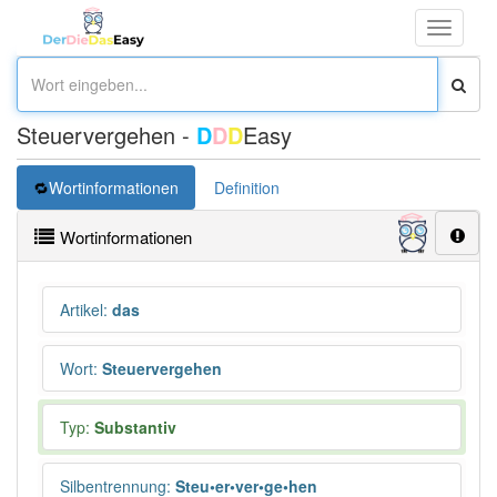
Toggle
navigati
Steuervergehen -
D
D
D
Easy
Wortinformationen
Definition
Wortinformationen
Artikel
:
das
Wort
:
Steuervergehen
Typ:
Substantiv
Silbentrennung
:
Steu•er•ver•ge•hen