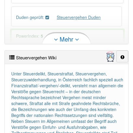
Duden geprüft:
Steuervergehen Duden
PowerIndex:
5
Mehr
Häufigkeit: 4 von 10
Steuervergehen Wiki
Wörter mit Endung
-steuervergehen
: 1
Unter Steuerdelikt, Steuerstraftat, Steuervergehen,
Steuerzuwiderhandlung, in Österreich fachlich speziell auch
Wörter mit Endung
-steuervergehen
aber mit einem
Finanzstraftat/-vergehen/-delikt, versteht man allgemein die
anderen Artikel
das
: 0
Verstöße gegen Steuerrecht – in der deutschen
Rechtssprache bezeichnet Vergehen meist minder
schwere, Straftat alle mit Strafe geahndete Rechtsbrüche,
Das Wort wird häufig verwendet im Bereich
die Bezeichnungen wie auch der Umfang des konkreten
Steuerwesen
Begriffs der nationalen Rechtssetzungen sind vielfältig.
Neben Steuern im Allgemeinen umfasst der Begriff auch
84% unserer Spielapp-Nutzer haben den Artikel
Verstöße gegen Einfuhr- und Ausfuhrabgaben, wie
korrekt erraten.