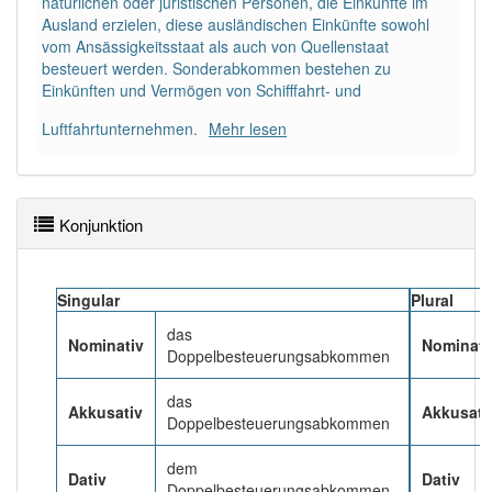
natürlichen oder juristischen Personen, die Einkünfte im
doppelbesteuerungsabkommen
aber mit einem
Ausland erzielen, diese ausländischen Einkünfte sowohl
anderen Artikel
das
: 0
vom Ansässigkeitsstaat als auch von Quellenstaat
besteuert werden. Sonderabkommen bestehen zu
Einkünften und Vermögen von Schifffahrt- und
98% unserer Spielapp-Nutzer haben den Artikel
korrekt erraten.
Luftfahrtunternehmen.
Mehr lesen
Konjunktion
Singular
Plural
das
Nominativ
Nominati
Doppelbesteuerungsabkommen
das
Akkusativ
Akkusati
Doppelbesteuerungsabkommen
dem
Dativ
Dativ
Doppelbesteuerungsabkommen