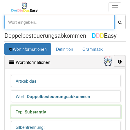
Toggle
navigati
Doppelbesteuerungsabkommen -
D
D
D
Easy
Wortinformationen
Definition
Grammatik
Übersetz
Wortinformationen
Artikel
:
das
Wort
:
Doppelbesteuerungsabkommen
Typ:
Substantiv
Silbentrennung
: