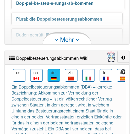
Dop•pel•be•steu•e•rungs•ab•kom•men
Plural
:
die Doppelbesteuerungsabkommen
Duden geprüft:
Mehr
Doppelbesteuerungsabkommen Duden
Doppelbesteuerungsabkommen Wiki
Doppelbesteuerungsabkommen Wiktionary
he
cs
ca
de
zh
it
fr
es
PowerIndex:
3
Ein Doppelbesteuerungsabkommen (DBA) – korrekte
Bezeichnung: Abkommen zur Vermeidung der
Häufigkeit: 4 von 10
Doppelbesteuerung – ist ein völkerrechtlicher Vertrag
zwischen Staaten, in dem geregelt wird, in welchem
Wörter mit Endung
-
Umfang das Besteuerungsrecht einem Staat für die in
doppelbesteuerungsabkommen
: 1
einem der beiden Vertragsstaaten erzielten Einkünfte oder
für das in einem der beiden Vertragsstaaten belegene
Vermögen zusteht. Ein DBA soll vermeiden, dass bei
Wörter mit Endung
-