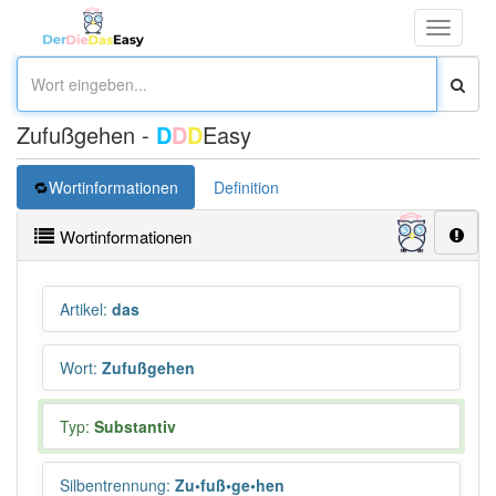
Toggle
navigati
Zufußgehen -
D
D
D
Easy
Wortinformationen
Definition
Wortinformationen
Artikel
:
das
Wort
:
Zufußgehen
Typ:
Substantiv
Silbentrennung
:
Zu•fuß•ge•hen