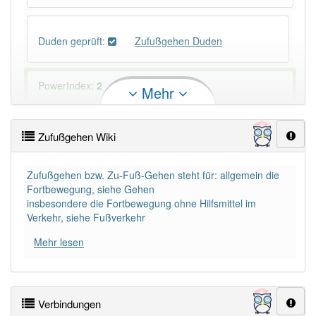
Duden geprüft:
Zufußgehen Duden
PowerIndex:
2
Mehr
Häufigkeit: 2 von 10
Zufußgehen Wiki
Wörter mit Endung
-zufußgehen
: 1
Zufußgehen bzw. Zu-Fuß-Gehen steht für: allgemein die
Fortbewegung, siehe Gehen
Wörter mit Endung
-zufußgehen
aber mit einem
insbesondere die Fortbewegung ohne Hilfsmittel im
anderen Artikel
das
: 0
Verkehr, siehe Fußverkehr
Mehr lesen
94% unserer Spielapp-Nutzer haben den Artikel
korrekt erraten.
Verbindungen