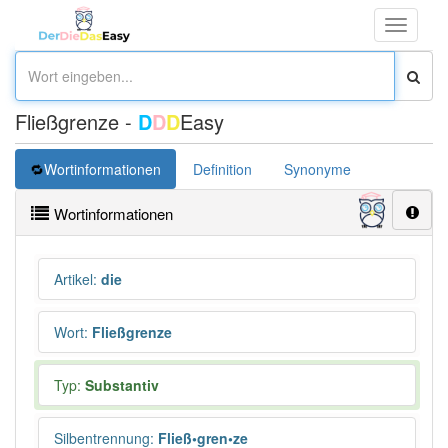
Toggle
navigati
Fließgrenze -
D
D
D
Easy
Wortinformationen
Definition
Synonyme
Wortinformationen
Artikel
:
die
Wort
:
Fließgrenze
Typ:
Substantiv
Silbentrennung
:
Fließ•gren•ze