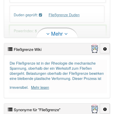
Duden geprüft:
Fließgrenze Duden
PowerIndex:
5
Mehr
Häufigkeit: 2 von 10
Fließgrenze Wiki
Wörter mit Endung
-fließgrenze
: 1
Die Fließgrenze ist in der Rheologie die mechanische
Spannung, oberhalb der ein Werkstoff zum Fließen
Wörter mit Endung
-fließgrenze
aber mit einem
übergeht. Belastungen oberhalb der Fließgrenze bewirken
anderen Artikel
die
: 0
eine bleibende plastische Verformung. Dieser Prozess ist
irreversibel.
Mehr lesen
Das Wort wird häufig verwendet im Bereich
Technik
94% unserer Spielapp-Nutzer haben den Artikel
Synonyme für "Fließgrenze"
korrekt erraten.