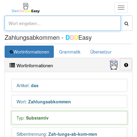
Toggle
navigati
Zahlungsabkommen -
D
D
D
Easy
Wortinformationen
Grammatik
Übersetzung
Wortinformationen
Artikel
:
das
Wort
:
Zahlungsabkommen
Typ:
Substantiv
Silbentrennung
:
Zah•lungs•ab•kom•men