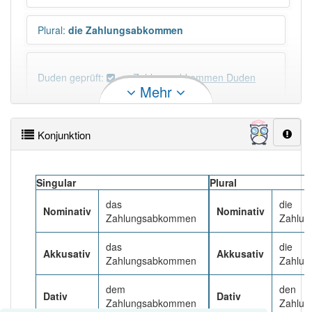
Plural
:
die Zahlungsabkommen
Duden geprüft:
Zahlungsabkommen Duden
Mehr
Zahlungsabkommen Wiktionary
Konjunktion
PowerIndex:
3
Singular
Plural
Häufigkeit: 2 von 10
das
die
Nominativ
Nominativ
Zahlungsabkommen
Zahlu
Wörter mit Endung
-zahlungsabkommen
: 1
das
die
Akkusativ
Akkusativ
Zahlungsabkommen
Zahlu
Wörter mit Endung
-zahlungsabkommen
aber mit
einem anderen Artikel
das
: 0
dem
den
Dativ
Dativ
Zahlungsabkommen
Zahlu