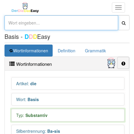
Toggle
navigati
Basis -
D
D
D
Easy
Wortinformationen
Definition
Grammatik
Synonym
Wortinformationen
Artikel
:
die
Wort
:
Basis
Typ:
Substantiv
Silbentrennung
:
Ba•sis