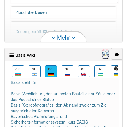
Plural
:
die Basen
Duden geprüft:
Basis Duden
Mehr
Basis Wiktionary
Basis Wiki
PowerIndex:
97
ceb
az
ar
de
ru
en
uz
uk
Häufigkeit: 6 von 10
Basis steht für:
Wörter mit Endung
-basis
: 32
Basis (Architektur), den untersten Bauteil einer Säule oder
das Podest einer Statue
Basis (Stereofotografie), den Abstand zweier zum Ziel
Wörter mit Endung
-basis
aber mit einem anderen
ausgerichteter Kameras
Artikel
die
: 0
Bayerisches Alarmierungs- und
Sicherheitsinformationssystem, kurz BASIS