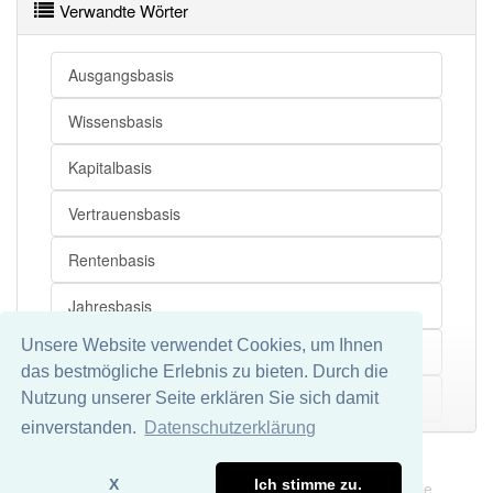
Verwandte Wörter
Basislager
Datenbank
Ausgangsbasis
Alarmierung
Wissensbasis
Grundzahl
Kapitalbasis
Grundfläche
Vertrauensbasis
Messstrecke
Rentenbasis
Naturwissenschaft
Jahresbasis
Stereofotografie
Unsere Website verwendet Cookies, um Ihnen
Massenbasis
das bestmögliche Erlebnis zu bieten. Durch die
Funktionsträger
Machtbasis
Nutzung unserer Seite erklären Sie sich damit
Mehr
einverstanden.
Datenschutzerklärung
Grundstruktur
Schädelbasis
Impressum
Datenschutz
Militärbasis
X
Ich stimme zu.
Wir übernehmen keine Garantie und keine Haftung für die
Provisionsbasis