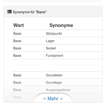
eines der Grundglieder des Spaltbeins der Krebstiere
einen der drei Anschlüsse eines BipolartransistorsBasis in
Synonyme für "Basis"
der Mathematik:
die Grundzahl beim Potenzieren, siehe Potenz
Wort
Synonyme
(Mathematik)
die Basis des Logarithmus, auch seine Grundzahl genannt.
Basis
Stützpunkt
Mehr lesen
Basis
Lager
Basis
Sockel
Basis
Fundament
Basis
Grundstein
Basis
Grundlage
Basis
Ausgangsebene
Basis
Ausgangspunkt
Mehr
Basis
Grund