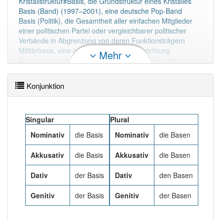
Kristallstruktur#Basis, die Grundstruktur eines Kristalles
94% unserer Spielapp-Nutzer haben den Artikel
Basis (Band) (1997–2001), eine deutsche Pop-Band
korrekt erraten.
Basis (Politik), die Gesamtheit aller einfachen Mitglieder
einer politischen Partei oder vergleichbarer politischer
Verbände in Abgrenzung von deren Funktionsträgern
Militärbasis, eine militärisch genutzte Einrichtung
Mehr
Basislager als Ausgangspunkt hochalpiner Expeditionen
Basislinie (Technik), die genau vermessene Strecke
zwischen zwei für Detailmessungen verwendeten
Konjunktion
Standpunkten
Basismessung, eine geodätische Messstrecke höchster
Präzision
Wolkenbasis, die Wolkenuntergrenze
Singular
Plural
einen Begriff aus dem Marxismus, siehe Basis und Überbau
Nominativ
die Basis
Nominativ
die Basen
basis wien, Dokumentationszentrum und Datenbank für
zeitgenössische KunstBasis als Familienname:
Akkusativ
die Basis
Akkusativ
die Basen
Austin Basis (* 1976), US-amerikanischer
Dativ
der Basis
Dativ
den Basen
SchauspielerBasis in Naturwissenschaft und Technik:
Genitiv
der Basis
Genitiv
der Basen
in der Biologie Grundfläche eines untersuchten Organs,
basal ist das Gegenteil zu apikal siehe Anatomische Lage-
und Richtungsbezeichnungen