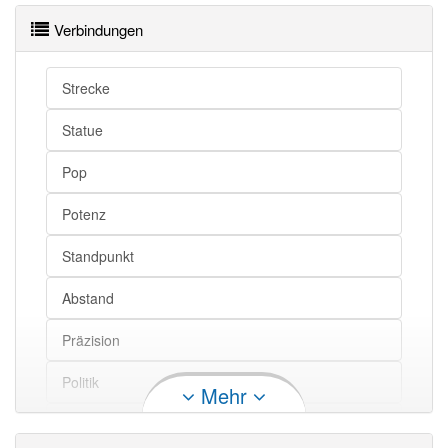
Basis
Fundament
Verbindungen
Strecke
Basis
Kanon
Statue
Basis
Grundwortschatz
Basis
Abc
Pop
Basis
Fundament
Potenz
Basis
Grundlage
Standpunkt
Basis openthesaurus
Abstand
Präzision
Politik
Mehr
Expedition