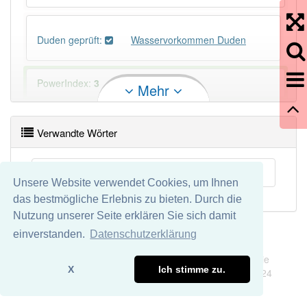
Duden geprüft:
Wasservorkommen Duden
PowerIndex:
3
Mehr
Häufigkeit: 4 von 10
Verwandte Wörter
Wörter mit Endung
-wasservorkommen
: 1
Grundwasservorkommen
Unsere Website verwendet Cookies, um Ihnen
Wörter mit Endung
-wasservorkommen
aber mit
das bestmögliche Erlebnis zu bieten. Durch die
einem anderen Artikel
das
: 0
Nutzung unserer Seite erklären Sie sich damit
einverstanden.
Datenschutzerklärung
90% unserer Spielapp-Nutzer haben den Artikel
Impressum
Datenschutz
korrekt erraten.
Wir übernehmen keine Garantie und keine Haftung für die
X
Ich stimme zu.
Richtigkeit und Vollständigkeit dieser Seite. DDDEasy 2024