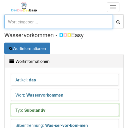
Toggle
navigati
Wasservorkommen -
D
D
D
Easy
Wortinformationen
Wortinformationen
Artikel
:
das
Wort
:
Wasservorkommen
Typ:
Substantiv
Silbentrennung
:
Was•ser•vor•kom•men