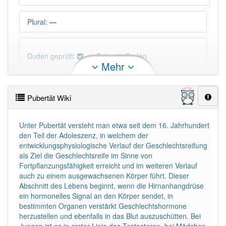
Plural
:
—
Duden geprüft:
Pubertät Duden
Mehr
Pubertät Wiktionary
Pubertät Wiki
PowerIndex:
5
Unter Pubertät versteht man etwa seit dem 16. Jahrhundert
den Teil der Adoleszenz, in welchem der
Häufigkeit: 4 von 10
entwicklungsphysiologische Verlauf der Geschlechtsreifung
als Ziel die Geschlechtsreife im Sinne von
Wörter mit Endung
-pubertät
: 1
Fortpflanzungsfähigkeit erreicht und im weiteren Verlauf
auch zu einem ausgewachsenen Körper führt. Dieser
Abschnitt des Lebens beginnt, wenn die Hirnanhangdrüse
Wörter mit Endung
-pubertät
aber mit einem
ein hormonelles Signal an den Körper sendet, in
anderen Artikel
die
: 0
bestimmten Organen verstärkt Geschlechtshormone
herzustellen und ebenfalls in das Blut auszuschütten. Bei