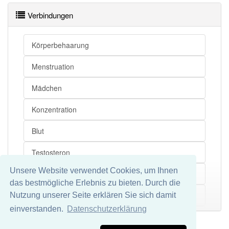
Verbindungen
Pubertät openthesaurus
Körperbehaarung
Menstruation
Mädchen
Konzentration
Blut
Testosteron
Unsere Website verwendet Cookies, um Ihnen
Geschlechtsreife
das bestmögliche Erlebnis zu bieten. Durch die
Fortpflanzungsfähigkeit
Nutzung unserer Seite erklären Sie sich damit
Mehr
einverstanden.
Datenschutzerklärung
Adoleszenz
Impressum
Datenschutz