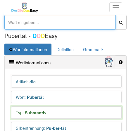
Toggle
navigati
Pubertät -
D
D
D
Easy
Wortinformationen
Definition
Grammatik
Synonym
Wortinformationen
Artikel
:
die
Wort
:
Pubertät
Typ:
Substantiv
Silbentrennung
:
Pu•ber•tät