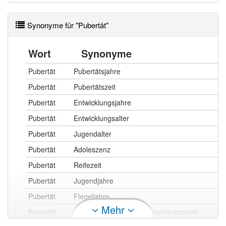
Synonyme für "Pubertät"
Wort
Synonyme
Pubertät
Pubertätsjahre
Pubertät
Pubertätszeit
Pubertät
Entwicklungsjahre
Pubertät
Entwicklungsalter
Pubertät
Jugendalter
Pubertät
Adoleszenz
Pubertät
Reifezeit
Pubertät
Jugendjahre
Pubertät
Flegeljahre
Mehr
Pubertät
Zeit der einsetzenden Geschlechtsreife