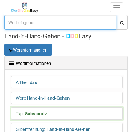
Toggle
navigati
Hand-in-Hand-Gehen -
D
D
D
Easy
Wortinformationen
Wortinformationen
Artikel
:
das
Wort
:
Hand-in-Hand-Gehen
Typ:
Substantiv
Silbentrennung
:
Hand-in-Hand-Ge•hen