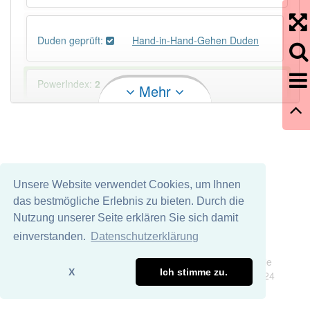
Duden geprüft:
Hand-in-Hand-Gehen Duden
PowerIndex:
2
Mehr
Häufigkeit: 2 von 10
Wörter mit Endung
-hand-in-hand-gehen
: 1
Unsere Website verwendet Cookies, um Ihnen
Wörter mit Endung
-hand-in-hand-gehen
aber mit
das bestmögliche Erlebnis zu bieten. Durch die
einem anderen Artikel
das
: 0
Nutzung unserer Seite erklären Sie sich damit
einverstanden.
Datenschutzerklärung
95% unserer Spielapp-Nutzer haben den Artikel
Impressum
Datenschutz
korrekt erraten.
Wir übernehmen keine Garantie und keine Haftung für die
X
Ich stimme zu.
Richtigkeit und Vollständigkeit dieser Seite. DDDEasy 2024