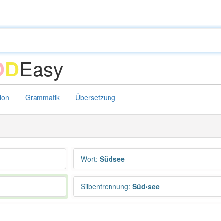
Easy
D
D
tion
Grammatik
Übersetzung
Wort
:
Südsee
Silbentrennung
:
Süd•see