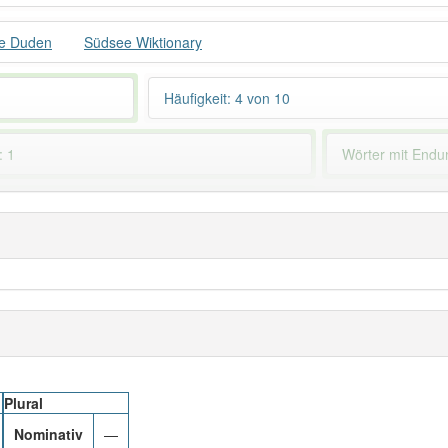
e Duden
Südsee Wiktionary
Häufigkeit: 4 von 10
: 1
Wörter mit End
 haben den Artikel korrekt erraten.
Plural
Nominativ
—