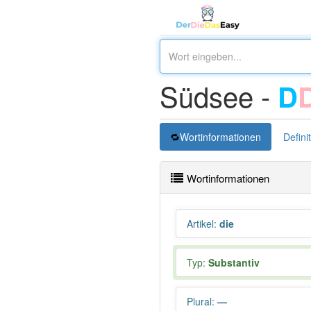
Südsee -
D
Wortinformationen
Defini
Wortinformationen
Artikel
:
die
Typ:
Substantiv
Plural
:
—