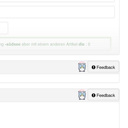
ung
-südsee
aber mit einem anderen Artikel
die
: 0
Feedback
Feedback