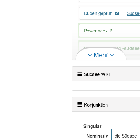
Duden geprüft:
Südse
PowerIndex:
3
Wörter mit Endung
-südsee
Mehr
94% unserer Spielapp-Nutzer
Südsee Wiki
Konjunktion
Singular
Nominativ
die Südsee