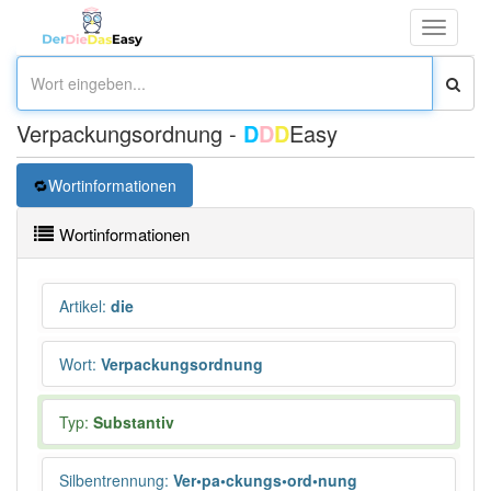
Toggle
navigati
Verpackungsordnung -
D
D
D
Easy
Wortinformationen
Wortinformationen
Artikel
:
die
Wort
:
Verpackungsordnung
Typ:
Substantiv
Silbentrennung
:
Ver•pa•ckungs•ord•nung