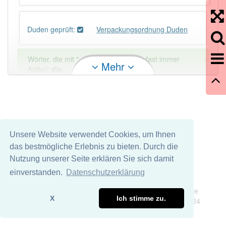
Duden geprüft:
Verpackungsordnung Duden
×
Wörter, die mit "-
ung
" enden, haben fast immer
Mehr
Artikel:
die
.
DER:
127
Ausnahmen
Beispiele
DIE:
11 043
Unsere Website verwendet Cookies, um Ihnen
DAS:
2
Ausnahmen
Beispiele
das bestmögliche Erlebnis zu bieten. Durch die
Nutzung unserer Seite erklären Sie sich damit
PowerIndex:
3
einverstanden.
Datenschutzerklärung
Impressum
Datenschutz
Wir übernehmen keine Garantie und keine Haftung für die
Häufigkeit: 4 von 10
X
Ich stimme zu.
Richtigkeit und Vollständigkeit dieser Seite. DDDEasy 2024
Wörter mit Endung
-verpackungsordnung
: 1