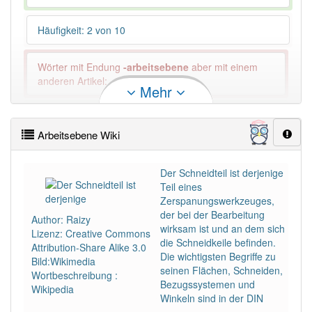
Häufigkeit: 2 von 10
Wörter mit Endung
-arbeitsebene
aber mit einem
anderen Artikel: -1
Mehr
94% unserer Spielapp-Nutzer haben den Artikel
korrekt erraten.
Arbeitsebene Wiki
Der Schneidteil ist derjenige
Teil eines
Zerspanungswerkzeuges,
der bei der Bearbeitung
Author: Raizy
wirksam ist und an dem sich
Lizenz: Creative Commons
die Schneidkeile befinden.
Attribution-Share Alike 3.0
Die wichtigsten Begriffe zu
Bild:Wikimedia
seinen Flächen, Schneiden,
Wortbeschreibung :
Bezugssystemen und
Wikipedia
Winkeln sind in der DIN