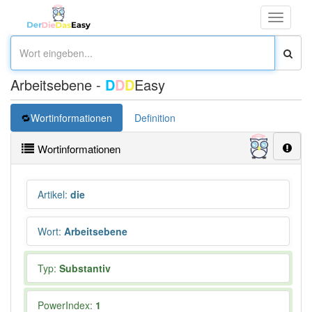
Toggle
navigati
Arbeitsebene -
D
D
D
Easy
Wortinformationen
Definition
Wortinformationen
Artikel
:
die
Wort
:
Arbeitsebene
Typ:
Substantiv
PowerIndex:
1