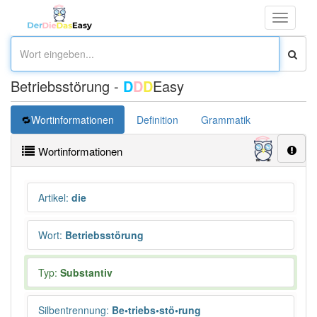
Toggle
navigati
Betriebsstörung -
D
D
D
Easy
Wortinformationen
Definition
Grammatik
Synonym
Wortinformationen
Artikel
:
die
Wort
:
Betriebsstörung
Typ:
Substantiv
Silbentrennung
:
Be•triebs•stö•rung