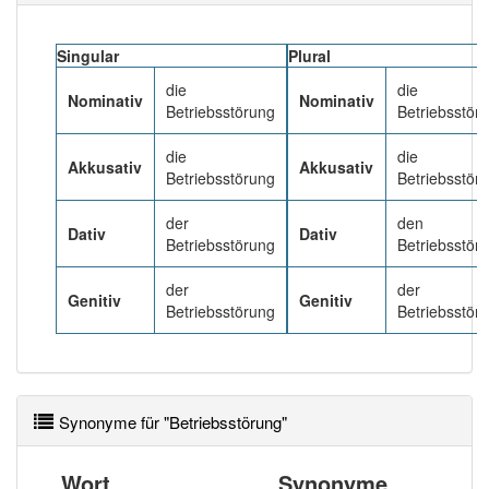
Häufigkeit: 4 von 10
Singular
Plural
die
die
Nominativ
Nominativ
Wörter mit Endung
-betriebsstörung
: 1
Betriebsstörung
Betriebsstör
die
die
Wörter mit Endung
-betriebsstörung
aber mit einem
Akkusativ
Akkusativ
Betriebsstörung
Betriebsstör
anderen Artikel
die
: 0
der
den
Dativ
Dativ
92% unserer Spielapp-Nutzer haben den Artikel
Betriebsstörung
Betriebsstör
korrekt erraten.
der
der
Genitiv
Genitiv
Betriebsstörung
Betriebsstör
Synonyme für "Betriebsstörung"
Wort
Synonyme