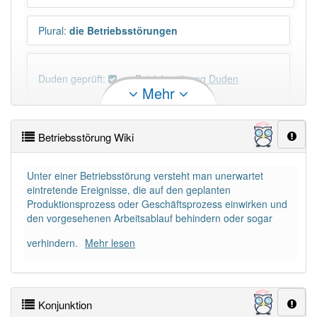
Plural
:
die Betriebsstörungen
Duden geprüft:
Betriebsstörung Duden
Mehr
Betriebsstörung Wiktionary
Betriebsstörung Wiki
×
Wörter, die mit "-
ung
" enden, haben fast immer
Artikel:
die
.
Unter einer Betriebsstörung versteht man unerwartet
eintretende Ereignisse, die auf den geplanten
Produktionsprozess oder Geschäftsprozess einwirken und
DER:
127
Ausnahmen
den vorgesehenen Arbeitsablauf behindern oder sogar
Beispiele
verhindern.
DIE:
11 043
Mehr lesen
DAS:
2
Ausnahmen
Beispiele
Konjunktion
PowerIndex:
7