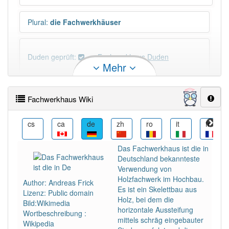
Plural
:
die Fachwerkhäuser
Duden geprüft:
Fachwerkhaus Duden
Mehr
Fachwerkhaus Wiktionary
Fachwerkhaus Wiki
PowerIndex:
13
eo
cs
ca
de
zh
ro
it
fr
Häufigkeit: 4 von 10
Das Fachwerkhaus ist die in
Deutschland bekannteste
Wörter mit Endung
-fachwerkhaus
: 1
Verwendung von
Holzfachwerk im Hochbau.
Author: Andreas Frick
Es ist ein Skelettbau aus
Lizenz: Public domain
Wörter mit Endung
-fachwerkhaus
aber mit einem
Holz, bei dem die
Bild:Wikimedia
anderen Artikel
das
: 0
horizontale Aussteifung
Wortbeschreibung :
mittels schräg eingebauter
Wikipedia