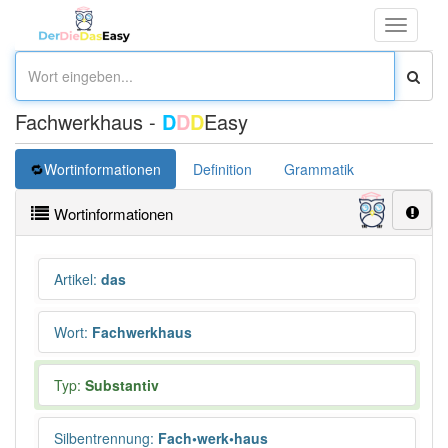
Toggle
navigati
Fachwerkhaus -
D
D
D
Easy
Wortinformationen
Definition
Grammatik
Synonym
Wortinformationen
Artikel
:
das
Wort
:
Fachwerkhaus
Typ:
Substantiv
Silbentrennung
:
Fach•werk•haus