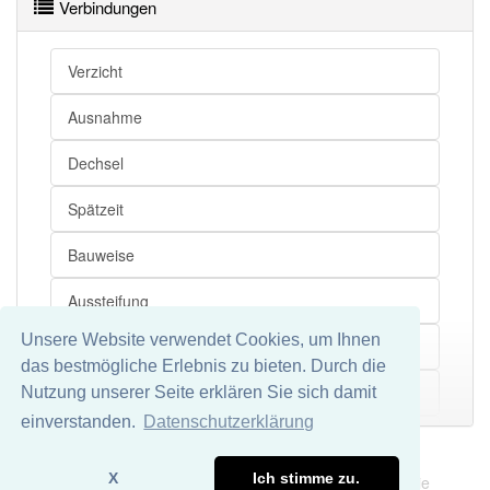
Verbindungen
Verzicht
Ausnahme
Dechsel
Spätzeit
Bauweise
Aussteifung
Unsere Website verwendet Cookies, um Ihnen
Lehm
das bestmögliche Erlebnis zu bieten. Durch die
Streb
Nutzung unserer Seite erklären Sie sich damit
Mehr
einverstanden.
Datenschutzerklärung
Skelettbau
Impressum
Datenschutz
X
Ich stimme zu.
Wir übernehmen keine Garantie und keine Haftung für die
Rundholz