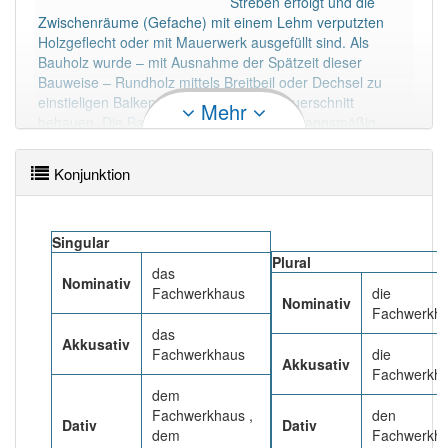
Streben erfolgt und die
81% unserer Spielapp-Nutzer haben den Artikel
Zwischenräume (Gefache) mit einem Lehm verputzten
korrekt erraten.
Holzgeflecht oder mit Mauerwerk ausgefüllt sind. Als
Bauholz wurde – mit Ausnahme der Spätzeit dieser
Bauweise – Rundholz mittels Breitbeil oder Dechsel zu
einstieligen Balken mit quadratischem Querschnitt
Mehr
behauen. Die Bauhölzer wurden zimmermannsmäßig
verbunden, unter weitestgehendem Verzicht metallischer
Verbindungsmittel wie Nägel oder Schrauben.
Konjunktion
Mehr lesen
Singular
Plural
das
Nominativ
Fachwerkhaus
die
Nominativ
Fachwerkhä
das
Akkusativ
Fachwerkhaus
die
Akkusativ
Fachwerkhä
dem
Fachwerkhaus ,
den
Dativ
Dativ
dem
Fachwerkhä