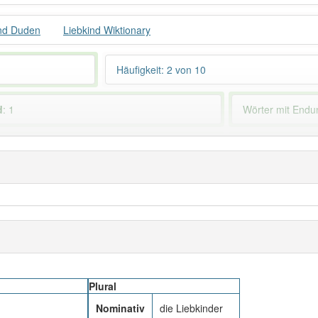
ind Duden
Liebkind Wiktionary
Häufigkeit: 2 von 10
d
: 1
Wörter mit End
ndet im Bereich
besonders österreichisch
89% unserer Spie
Plural
Nominativ
die Liebkinder