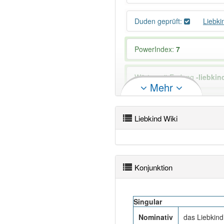
Duden geprüft:
Liebk
PowerIndex:
7
Wörter mit Endung
-liebkin
Mehr
Das Wort wird häufig verwe
Liebkind Wiki
Konjunktion
Singular
Nominativ
das Liebkind