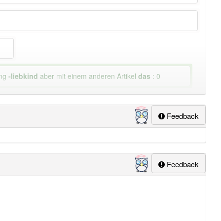
ung
-liebkind
aber mit einem anderen Artikel
das
: 0
lapp-Nutzer haben den Artikel korrekt erraten.
Feedback
Feedback