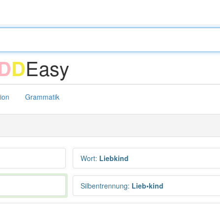
Easy
D
D
tion
Grammatik
Wort
:
Liebkind
Silbentrennung
:
Lieb•kind