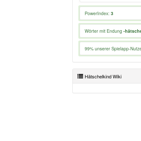
PowerIndex:
3
Wörter mit Endung
-hätsch
99% unserer Spielapp-Nutzer
Hätschelkind Wiki