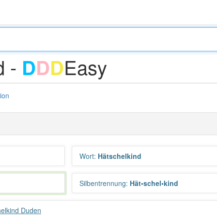
d -
Easy
D
D
D
tion
Wort
:
Hätschelkind
Silbentrennung
:
Hät•schel•kind
helkind Duden