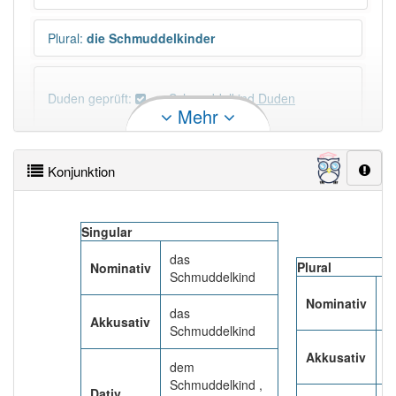
Plural
:
die Schmuddelkinder
Duden geprüft:
Schmuddelkind Duden
Mehr
Schmuddelkind Wiktionary
Konjunktion
PowerIndex:
25
Singular
Häufigkeit: 4 von 10
das
Plural
Nominativ
Schmuddelkind
Wörter mit Endung
-schmuddelkind
: 1
d
Nominativ
S
das
Akkusativ
Schmuddelkind
Wörter mit Endung
-schmuddelkind
aber mit einem
d
anderen Artikel
das
: 0
Akkusativ
S
dem
Schmuddelkind ,
Dativ