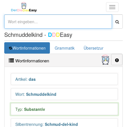
Toggle
navigati
Schmuddelkind -
D
D
D
Easy
Wortinformationen
Grammatik
Übersetzung
Wortinformationen
Artikel
:
das
Wort
:
Schmuddelkind
Typ:
Substantiv
Silbentrennung
:
Schmud•del•kind