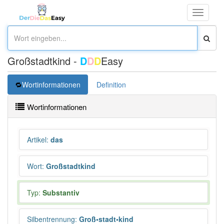
Toggle
navigati
Großstadtkind -
D
D
D
Easy
Wortinformationen
Definition
Wortinformationen
Artikel
:
das
Wort
:
Großstadtkind
Typ:
Substantiv
Silbentrennung
:
Groß•stadt•kind