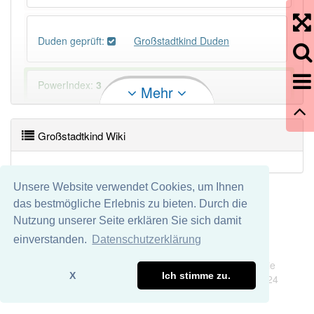
Duden geprüft:
Großstadtkind Duden
PowerIndex:
3
Mehr
Häufigkeit: 4 von 10
Großstadtkind Wiki
Wörter mit Endung
-großstadtkind
: 1
Unsere Website verwendet Cookies, um Ihnen
Wörter mit Endung
-großstadtkind
aber mit einem
das bestmögliche Erlebnis zu bieten. Durch die
anderen Artikel
das
: 0
Nutzung unserer Seite erklären Sie sich damit
einverstanden.
Datenschutzerklärung
97% unserer Spielapp-Nutzer haben den Artikel
Impressum
Datenschutz
korrekt erraten.
Wir übernehmen keine Garantie und keine Haftung für die
X
Ich stimme zu.
Richtigkeit und Vollständigkeit dieser Seite. DDDEasy 2024