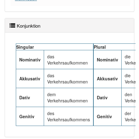
95% unserer Spielapp-Nutzer haben den Artikel
korrekt erraten.
Konjunktion
Singular
Plural
das
die
Nominativ
Nominativ
Verkehrsaufkommen
Verke
das
die
Akkusativ
Akkusativ
Verkehrsaufkommen
Verke
dem
den
Dativ
Dativ
Verkehrsaufkommen
Verke
des
der
Genitiv
Genitiv
Verkehrsaufkommens
Verke