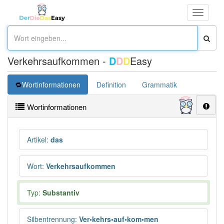
Toggle
navigati
Verkehrsaufkommen -
D
D
D
Easy
Wortinformationen
Definition
Grammatik
Wortinformationen
Artikel
:
das
Wort
:
Verkehrsaufkommen
Typ:
Substantiv
Silbentrennung
:
Ver•kehrs•auf•kom•men