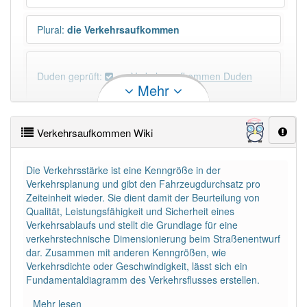
Plural
:
die Verkehrsaufkommen
Duden geprüft:
Verkehrsaufkommen Duden
Mehr
Verkehrsaufkommen Wiktionary
Verkehrsaufkommen Wiki
PowerIndex:
3
Die Verkehrsstärke ist eine Kenngröße in der
Verkehrsplanung und gibt den Fahrzeugdurchsatz pro
Häufigkeit: 4 von 10
Zeiteinheit wieder. Sie dient damit der Beurteilung von
Qualität, Leistungsfähigkeit und Sicherheit eines
Wörter mit Endung
-verkehrsaufkommen
: 1
Verkehrsablaufs und stellt die Grundlage für eine
verkehrstechnische Dimensionierung beim Straßenentwurf
dar. Zusammen mit anderen Kenngrößen, wie
Wörter mit Endung
-verkehrsaufkommen
aber mit
Verkehrsdichte oder Geschwindigkeit, lässt sich ein
einem anderen Artikel
das
: 0
Fundamentaldiagramm des Verkehrsflusses erstellen.
Mehr lesen