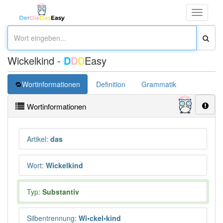
Toggle
navigati
Wickelkind -
D
D
D
Easy
Wortinformationen
Definition
Grammatik
Wortinformationen
Artikel
:
das
Wort
:
Wickelkind
Typ:
Substantiv
Silbentrennung
:
Wi•ckel•kind