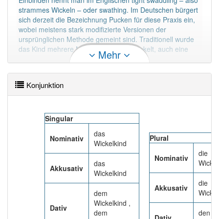
Einbinden nennt man im Englischen tight swaddling – also
Das Wort wird häufig verwendet im Bereich
strammes Wickeln – oder swathing. Im Deutschen bürgert
veraltend
sich derzeit die Bezeichnung Pucken für diese Praxis ein,
wobei meistens stark modifizierte Versionen der
96% unserer Spielapp-Nutzer haben den Artikel
ursprünglichen Methode gemeint sind. Traditionell wurde
korrekt erraten.
das Kind mehrere Monate lang eingewickelt, auch eine
Mehr
Dauer von etwa einem Jahr kam vor.
Mehr lesen
Konjunktion
Singular
das
Plural
Nominativ
Wickelkind
die
Nominativ
Wickel
das
Akkusativ
Wickelkind
die
Akkusativ
Wickel
dem
Wickelkind ,
Dativ
dem
den
Dativ