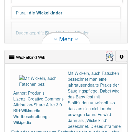
Plural
:
die Wickelkinder
Duden geprüft:
Wickelkind Duden
Mehr
Wickelkind Wiktionary
Wickelkind Wiki
PowerIndex:
9
Mit Wickeln, auch Fatschen
bezeichnet man eine
Häufigkeit: 4 von 10
jahrtausendealte Praxis der
Säuglingspflege. Dabei wird
Author: Produnis
Wörter mit Endung
-wickelkind
: 1
das Baby fest mit
Lizenz: Creative Commons
Stoffbinden umwickelt, so
Attribution-Share Alike 3.0
dass es sich nicht mehr
Bild:Wikimedia
Wörter mit Endung
-wickelkind
aber mit einem
bewegen kann. Es wird
Wortbeschreibung :
anderen Artikel
das
: 0
dann als „Wickelkind“
Wikipedia
bezeichnet. Dieses stramme