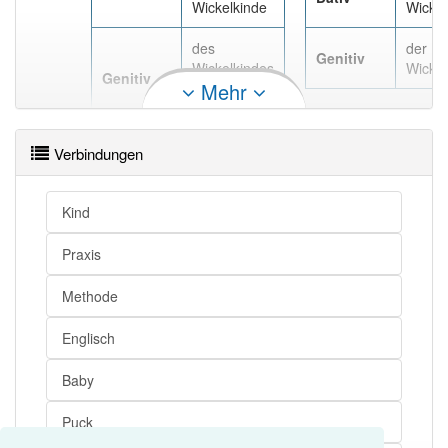
Wickelkinde
Wickel
des
der
Genitiv
Wickelkindes
Wickel
Genitiv
Mehr
, des
Wickelkinds
Verbindungen
Kind
Praxis
Methode
Englisch
Baby
Puck