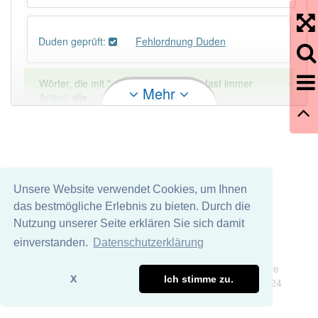
Duden geprüft:
Fehlordnung Duden
×
Wörter, die mit "-
ung
" enden, haben fast immer
Mehr
Artikel:
die
.
DER:
127
Ausnahmen
Beispiele
DIE:
11 043
Unsere Website verwendet Cookies, um Ihnen
DAS:
2
Ausnahmen
Beispiele
das bestmögliche Erlebnis zu bieten. Durch die
Nutzung unserer Seite erklären Sie sich damit
PowerIndex:
3
einverstanden.
Datenschutzerklärung
Impressum
Datenschutz
Wir übernehmen keine Garantie und keine Haftung für die
Häufigkeit: 2 von 10
X
Ich stimme zu.
Richtigkeit und Vollständigkeit dieser Seite. DDDEasy 2024
Wörter mit Endung
-fehlordnung
: 1