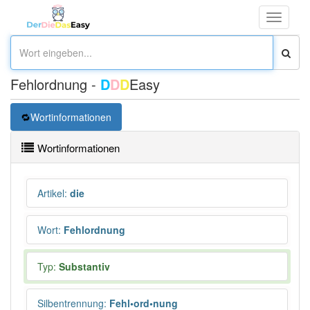
Toggle
navigati
Fehlordnung -
D
D
D
Easy
Wortinformationen
Wortinformationen
Artikel
:
die
Wort
:
Fehlordnung
Typ:
Substantiv
Silbentrennung
:
Fehl•ord•nung