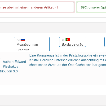
enze
aber mit einem anderen Artikel: -1
89% unserer Spie
ru
pt
Межзёренная
Borda de grão
граница
Eine Korngrenze ist in der Kristallographie ein zwe
Kristall Bereiche unterschiedlicher Ausrichtung mit
Author: Edward
chemisches Ätzen an der Oberfläche sichtbar gem
Pleshakov
ribution 3.0
a