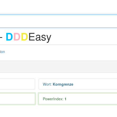
 -
Easy
D
D
D
tion
Wort
:
Korngrenze
PowerIndex:
1