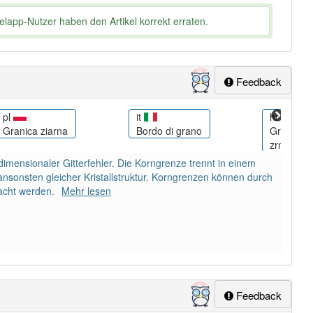
lapp-Nutzer haben den Artikel korrekt erraten.
Feedback
pl
it
hr
Granica ziarna
Bordo di grano
Granica k
zrna
idimensionaler Gitterfehler. Die Korngrenze trennt in einem
 ansonsten gleicher Kristallstruktur. Korngrenzen können durch
acht werden.
Mehr lesen
Feedback