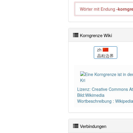
Wörter mit Endung
-korngr
Korngrenze Wiki
de
zh
ens
Korngrenze
晶粒边界
Lizenz: Creative Commons Att
Bild:Wikimedia
Wortbeschreibung : Wikipedi
Verbindungen