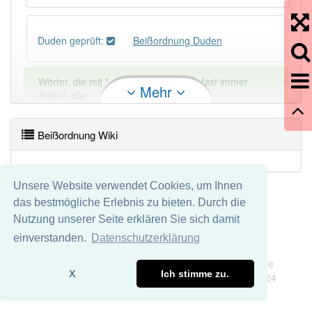
Duden geprüft:
Beißordnung Duden
×
Wörter, die mit "-
ung
" enden, haben fast immer
Mehr
Artikel:
die
.
Beißordnung Wiki
DER:
127
Ausnahmen
Beispiele
DIE:
11 043
Unsere Website verwendet Cookies, um Ihnen
DAS:
2
Ausnahmen
Beispiele
das bestmögliche Erlebnis zu bieten. Durch die
Nutzung unserer Seite erklären Sie sich damit
PowerIndex:
3
einverstanden.
Datenschutzerklärung
Impressum
Datenschutz
Wir übernehmen keine Garantie und keine Haftung für die
Häufigkeit: 2 von 10
X
Ich stimme zu.
Richtigkeit und Vollständigkeit dieser Seite. DDDEasy 2024
Wörter mit Endung
-beißordnung
: 1