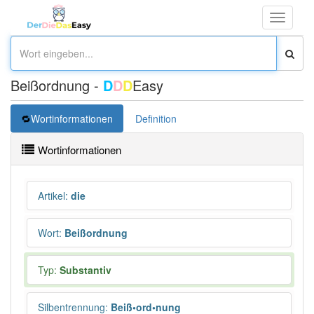
Toggle
navigati
Beißordnung -
D
D
D
Easy
Wortinformationen
Definition
Wortinformationen
Artikel
:
die
Wort
:
Beißordnung
Typ:
Substantiv
Silbentrennung
:
Beiß•ord•nung