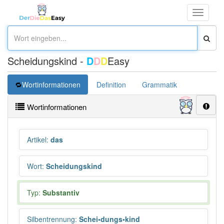
Toggle
navigati
Scheidungskind -
D
D
D
Easy
Wortinformationen
Definition
Grammatik
Synonym
Wortinformationen
Artikel
:
das
Wort
:
Scheidungskind
Typ:
Substantiv
Silbentrennung
:
Schei•dungs•kind