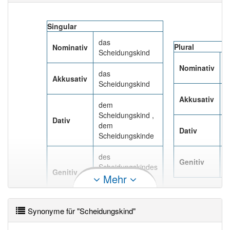
Das Wort wird häufig verwendet im Bereich
Jargon
Singular
91% unserer Spielapp-Nutzer haben den Artikel
korrekt erraten.
das
Plural
Nominativ
Scheidungskind
d
Nominativ
S
das
Akkusativ
Scheidungskind
d
Akkusativ
S
dem
Scheidungskind ,
Dativ
dem
d
Dativ
Scheidungskinde
S
des
d
Genitiv
Scheidungskindes
S
Genitiv
Mehr
, des
Scheidungskinds
Synonyme für "Scheidungskind"