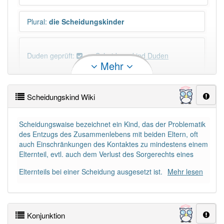
Plural
:
die Scheidungskinder
Duden geprüft:
Scheidungskind Duden
Mehr
Scheidungskind Wiktionary
Scheidungskind Wiki
PowerIndex:
9
Scheidungswaise bezeichnet ein Kind, das der Problematik
des Entzugs des Zusammenlebens mit beiden Eltern, oft
Häufigkeit: 4 von 10
auch Einschränkungen des Kontaktes zu mindestens einem
Elternteil, evtl. auch dem Verlust des Sorgerechts eines
Wörter mit Endung
-scheidungskind
: 1
Elternteils bei einer Scheidung ausgesetzt ist.
Mehr lesen
Wörter mit Endung
-scheidungskind
aber mit einem
anderen Artikel
das
: 0
Konjunktion