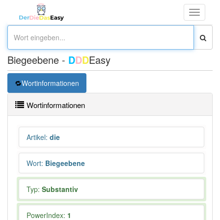
Toggle
navigati
Biegeebene -
D
D
D
Easy
Wortinformationen
Wortinformationen
Artikel
:
die
Wort
:
Biegeebene
Typ:
Substantiv
PowerIndex:
1