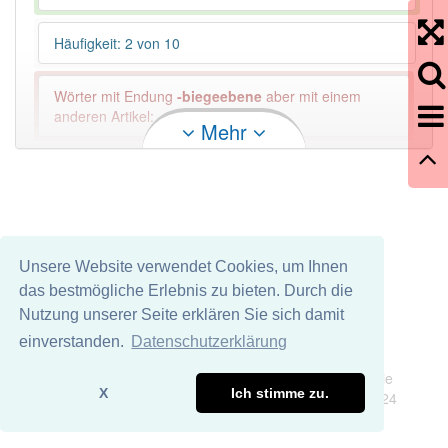
Häufigkeit: 2 von 10
Wörter mit Endung
-biegeebene
aber mit einem
anderen Artikel: -1
Mehr
81% unserer Spielapp-Nutzer haben den Artikel
korrekt erraten.
Unsere Website verwendet Cookies, um Ihnen
das bestmögliche Erlebnis zu bieten. Durch die
Nutzung unserer Seite erklären Sie sich damit
einverstanden.
Datenschutzerklärung
Impressum
Datenschutz
Wir übernehmen keine Garantie und keine Haftung für die
X
Ich stimme zu.
Richtigkeit und Vollständigkeit dieser Seite. DDDEasy 2024