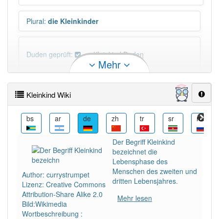
Plural
:
die Kleinkinder
Duden geprüft:
Kleinkind Duden
Mehr
Kleinkind Wiktionary
Kleinkind Wiki
PowerIndex:
31
cs
bs
ar
de
zh
tr
sr
ru
Häufigkeit: 6 von 10
Der Begriff Kleinkind
bezeichnet die
Wörter mit Endung
-kleinkind
: 1
Lebensphase des
Menschen des zweiten und
Author: currystrumpet
dritten Lebensjahres.
Lizenz: Creative Commons
Wörter mit Endung
-kleinkind
aber mit einem
Attribution-Share Alike 2.0
anderen Artikel
das
: 0
Mehr lesen
Bild:Wikimedia
Wortbeschreibung :