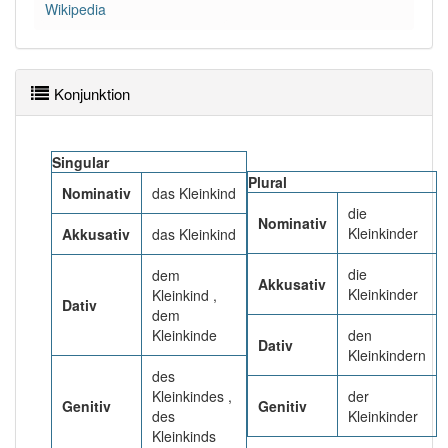
Das Wort wird häufig verwendet im Bereich
Wikipedia
besonders Amtssprache
98% unserer Spielapp-Nutzer haben den Artikel
Konjunktion
korrekt erraten.
Singular
Plural
Nominativ
das Kleinkind
die
Nominativ
Kleinkinder
Akkusativ
das Kleinkind
die
dem
Akkusativ
Kleinkinder
Kleinkind ,
Dativ
dem
Kleinkinde
den
Dativ
Kleinkindern
des
Kleinkindes ,
der
Genitiv
Genitiv
des
Kleinkinder
Kleinkinds