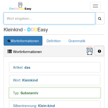
Toggle
navigati
Kleinkind -
D
D
D
Easy
Wortinformationen
Definition
Grammatik
Synonym
Wortinformationen
Artikel
:
das
Wort
:
Kleinkind
Typ:
Substantiv
Silbentrennung
:
Klein•kind