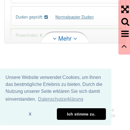
Duden geprüft:
Normalpapier Duden
PowerIndex:
5
Mehr
Häufigkeit: 4 von 10
Wörter mit Endung
-normalpapier
: 1
Unsere Website verwendet Cookies, um Ihnen
Wörter mit Endung
-normalpapier
aber mit einem
das bestmögliche Erlebnis zu bieten. Durch die
anderen Artikel
das
: 0
Nutzung unserer Seite erklären Sie sich damit
einverstanden.
Datenschutzerklärung
Das Wort wird häufig verwendet im Bereich
Impressum
Datenschutz
Bürowesen
Druckwesen
Wir übernehmen keine Garantie und keine Haftung für die
X
Ich stimme zu.
Richtigkeit und Vollständigkeit dieser Seite. DDDEasy 2024
83% unserer Spielapp-Nutzer haben den Artikel
korrekt erraten.