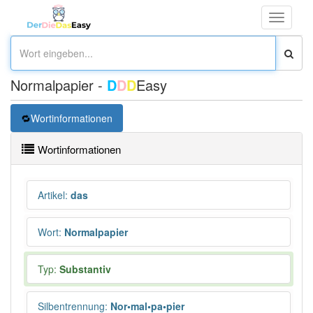
Toggle
navigati
Normalpapier -
D
D
D
Easy
Wortinformationen
Wortinformationen
Artikel
:
das
Wort
:
Normalpapier
Typ:
Substantiv
Silbentrennung
:
Nor•mal•pa•pier