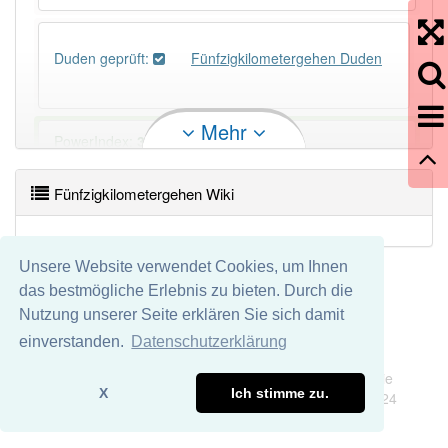
Duden geprüft:
Fünfzigkilometergehen Duden
Mehr
PowerIndex:
3
Fünfzigkilometergehen Wiki
Häufigkeit: 2 von 10
Wörter mit Endung
-fünfzigkilometergehen
: 1
Unsere Website verwendet Cookies, um Ihnen
das bestmögliche Erlebnis zu bieten. Durch die
Wörter mit Endung
-fünfzigkilometergehen
aber mit
Nutzung unserer Seite erklären Sie sich damit
einem anderen Artikel
das
: 0
einverstanden.
Datenschutzerklärung
Impressum
Datenschutz
Das Wort wird häufig verwendet im Bereich
Wir übernehmen keine Garantie und keine Haftung für die
Leichtathletik
X
Ich stimme zu.
Richtigkeit und Vollständigkeit dieser Seite. DDDEasy 2024
82% unserer Spielapp-Nutzer haben den Artikel