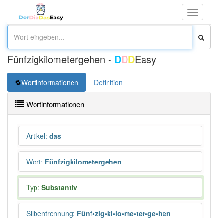
Toggle
navigati
Fünfzigkilometergehen -
D
D
D
Easy
Wortinformationen
Definition
Wortinformationen
Artikel
:
das
Wort
:
Fünfzigkilometergehen
Typ:
Substantiv
Silbentrennung
:
Fünf•zig•ki•lo•me•ter•ge•hen