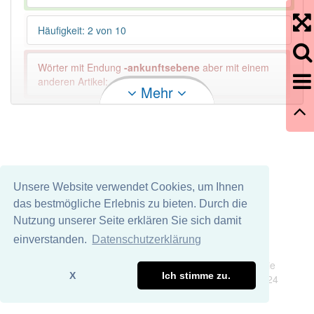
Häufigkeit: 2 von 10
Wörter mit Endung
-ankunftsebene
aber mit einem
anderen Artikel: -1
Mehr
91% unserer Spielapp-Nutzer haben den Artikel
korrekt erraten.
Unsere Website verwendet Cookies, um Ihnen
das bestmögliche Erlebnis zu bieten. Durch die
Nutzung unserer Seite erklären Sie sich damit
einverstanden.
Datenschutzerklärung
Impressum
Datenschutz
Wir übernehmen keine Garantie und keine Haftung für die
X
Ich stimme zu.
Richtigkeit und Vollständigkeit dieser Seite. DDDEasy 2024