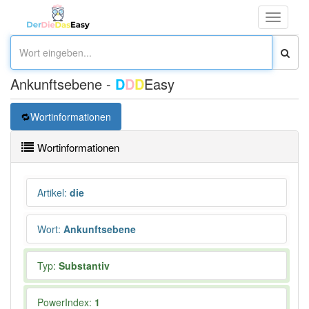
Toggle
navigati
Ankunftsebene -
D
D
D
Easy
Wortinformationen
Wortinformationen
Artikel
:
die
Wort
:
Ankunftsebene
Typ:
Substantiv
PowerIndex:
1