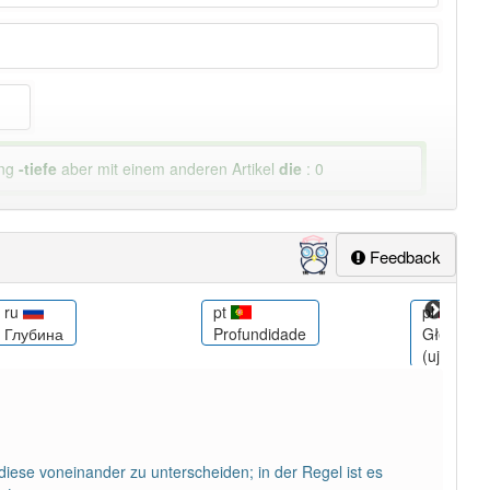
ung
-tiefe
aber mit einem anderen Artikel
die
: 0
Feedback
ru
pt
pl
Глубина
Profundidade
Głębokoś
(ujednozn
iese voneinander zu unterscheiden; in der Regel ist es