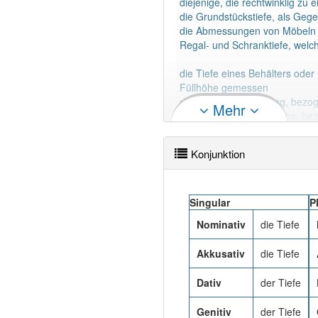
diejenige, die rechtwinklig zu
die Grundstückstiefe, als Geg
die Abmessungen von Möbeln w
Regal- und Schranktiefe, welc
die Tiefe eines Behälters ode
Füllhöhe gemessen
die Tiefe einer Bohrung, bezo
Mehr
die Teufe eines Bohrlochs, bez
die Meerestiefe an einem bes
Tauchtiefe (Begriffsklärung)
Konjunktion
Tiefe einer Wunde, bezogen au
den Abstand vom Betrachter, s
Singular
P
Nominativ
die Tiefe
Akkusativ
die Tiefe
Dativ
der Tiefe
Genitiv
der Tiefe