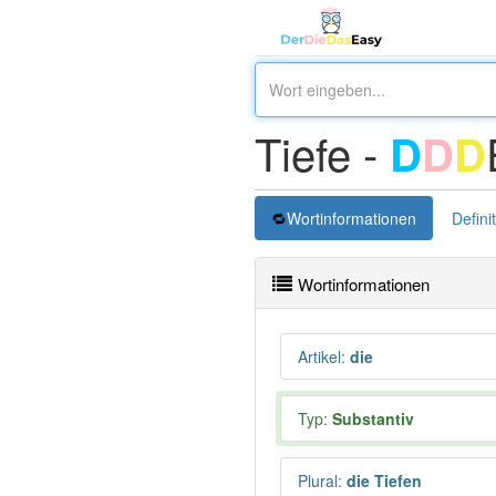
Tiefe -
D
D
D
Wortinformationen
Defini
Wortinformationen
Artikel
:
die
Typ:
Substantiv
Plural
:
die Tiefen