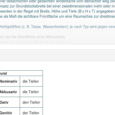
 einer tatsächlichen oder gedachten Vorderkante vom Betrachter weg zei
ensatz zur Grundstücksbreite bei einer zweidimensionalen mehr oder mi
erden in der Regel mit Breite, Höhe und Tiefe (B x H x T) angegebe
he als Maß die sichtbare Frontfläche um eine Raumachse zur dreidime
r Hohlgefäßes (z. B. Tasse, Wasserbecken); je nach Typ wird gegen ei
gen auf die Oberfläche eines Werkstücks
ogen auf die Erdoberfläche in der Geologie
timmten Punkt der Meeresoberfläche
f die KörperoberflächePhysik:
iehe z.
Mehr lesen
lural
Nominativ
die Tiefen
Akkusativ
die Tiefen
Dativ
den Tiefen
Genitiv
der Tiefen