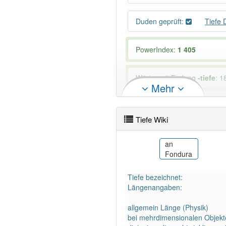
Duden geprüft:
Tiefe
PowerIndex:
1 405
Wörter mit Endung
-tiefe
: 1
Mehr
98% unserer Spielapp-Nutzer
Tiefe Wiki
ar
an
عمق (توضيح)
Fondura
Tiefe bezeichnet:
Längenangaben:
allgemein Länge (Physik)
bei mehrdimensionalen Objekten