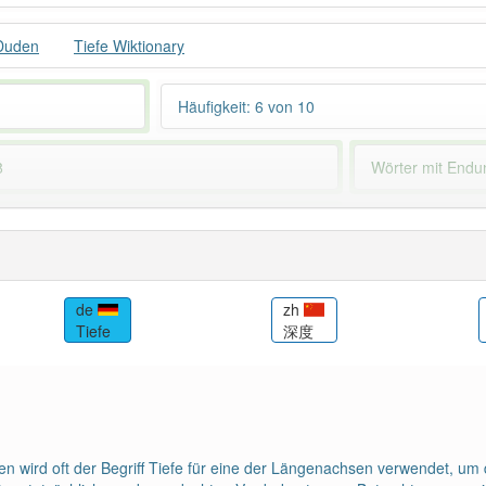
 Duden
Tiefe Wiktionary
Häufigkeit: 6 von 10
8
Wörter mit End
 haben den Artikel korrekt erraten.
de
zh
Tiefe
深度
 wird oft der Begriff Tiefe für eine der Längenachsen verwendet, um d