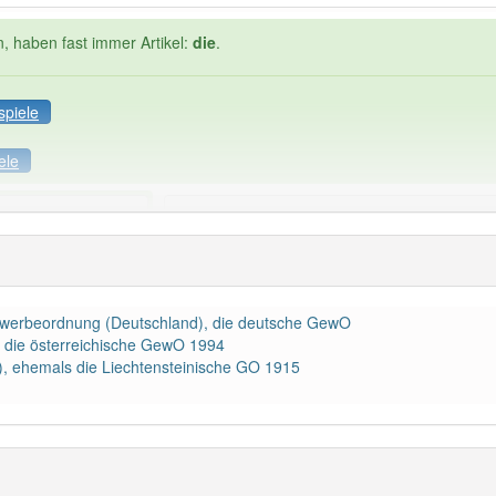
n, haben fast immer Artikel:
die
.
spiele
ele
Häufigkeit: 4 von 10
beordnung
: 1
Wörter mit End
: 0
ewerbeordnung (Deutschland), die deutsche GewO
 die österreichische GewO 1994
 haben den Artikel korrekt erraten.
), ehemals die Liechtensteinische GO 1915