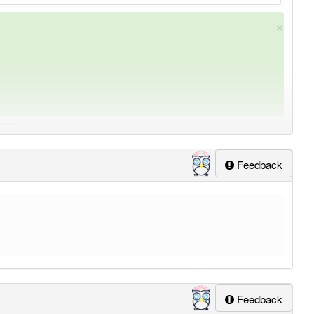
×
Feedback
ung
-gewerbeordnung
aber mit einem anderen Artikel
die
Feedback