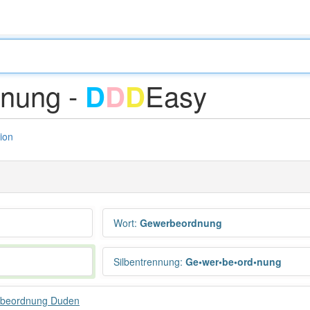
nung -
Easy
D
D
D
tion
Wort
:
Gewerbeordnung
Silbentrennung
:
Ge•wer•be•ord•nung
beordnung Duden