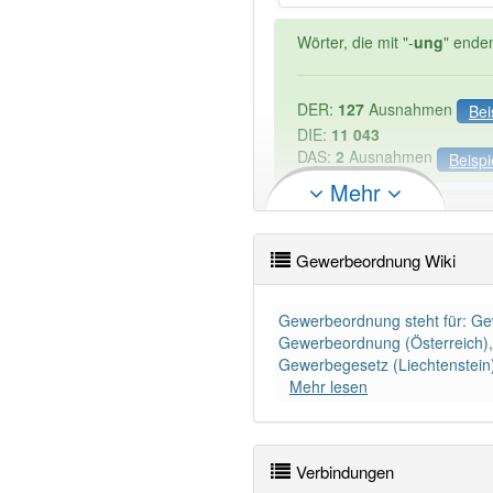
Wörter, die mit "-
ung
" ende
DER:
127
Ausnahmen
Bei
DIE:
11 043
DAS:
2
Ausnahmen
Beispi
Mehr
PowerIndex:
3
Gewerbeordnung Wiki
Wörter mit Endung
-gewer
Gewerbeordnung steht für: G
Gewerbeordnung (Österreich),
81% unserer Spielapp-Nutzer
Gewerbegesetz (Liechtenstein
Mehr lesen
Verbindungen