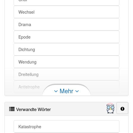
Wechsel
Drama
Epode
Dichtung
Wendung
Dreiteilung
Antistrophe
Mehr
Bewegungsrichtung
Verwandte Wörter
Chorgesang
Gesang
Katastrophe