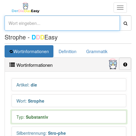
Toggle
navigati
Strophe -
D
D
D
Easy
Wortinformationen
Definition
Grammatik
Synonym
Wortinformationen
Artikel
:
die
Wort
:
Strophe
Typ:
Substantiv
Silbentrennung
:
Stro•phe