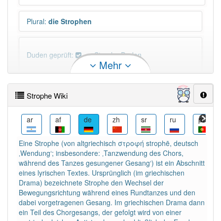
Plural
:
die Strophen
Duden geprüft:
Strophe Duden
Mehr
Strophe Wiktionary
Strophe Wiki
PowerIndex:
261
be
ar
af
de
zh
sr
ru
pt
Häufigkeit: 4 von 10
Eine Strophe (von altgriechisch στροφή strophē, deutsch
‚Wendung‘; insbesondere: ‚Tanzwendung des Chors,
Wörter mit Endung
-strophe
: 26
während des Tanzes gesungener Gesang‘) ist ein Abschnitt
eines lyrischen Textes. Ursprünglich (im griechischen
Drama) bezeichnete Strophe den Wechsel der
Wörter mit Endung
-strophe
aber mit einem anderen
Bewegungsrichtung während eines Rundtanzes und den
Artikel
die
: 0
dabei vorgetragenen Gesang. Im griechischen Drama dann
ein Teil des Chorgesangs, der gefolgt wird von einer