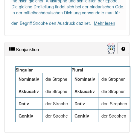
metrisch gleichen Antistrophe und schließlich der Epode.
92% unserer Spielapp-Nutzer haben den Artikel
Die gleiche Dreiteilung findet sich bei der pindarischen Ode.
korrekt erraten.
In der mittelhochdeutschen Dichtung verwendete man für
den Begriff Strophe den Ausdruck daz liet.
Mehr lesen
Konjunktion
Singular
Plural
Nominativ
die Strophe
Nominativ
die Strophen
Akkusativ
die Strophe
Akkusativ
die Strophen
Dativ
der Strophe
Dativ
den Strophen
Genitiv
der Strophe
Genitiv
der Strophen