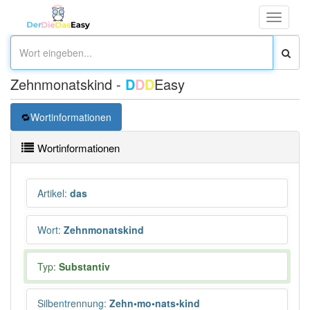
Toggle
navigati
Zehnmonatskind -
D
D
D
Easy
Wortinformationen
Wortinformationen
Artikel
:
das
Wort
:
Zehnmonatskind
Typ:
Substantiv
Silbentrennung
:
Zehn•mo•nats•kind