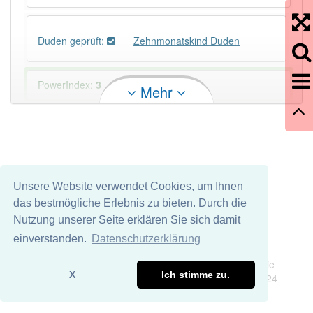
Duden geprüft:
Zehnmonatskind Duden
PowerIndex:
3
Mehr
Häufigkeit: 2 von 10
Wörter mit Endung
-zehnmonatskind
: 1
Unsere Website verwendet Cookies, um Ihnen
Wörter mit Endung
-zehnmonatskind
aber mit
das bestmögliche Erlebnis zu bieten. Durch die
einem anderen Artikel
das
: 0
Nutzung unserer Seite erklären Sie sich damit
einverstanden.
Datenschutzerklärung
Das Wort wird häufig verwendet im Bereich
Impressum
Datenschutz
volkstümlich
Wir übernehmen keine Garantie und keine Haftung für die
X
Ich stimme zu.
Richtigkeit und Vollständigkeit dieser Seite. DDDEasy 2024
93% unserer Spielapp-Nutzer haben den Artikel
korrekt erraten.