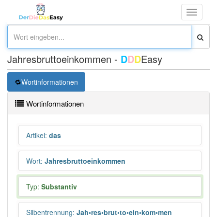
Toggle
navigati
Jahresbruttoeinkommen -
D
D
D
Easy
Wortinformationen
Wortinformationen
Artikel
:
das
Wort
:
Jahresbruttoeinkommen
Typ:
Substantiv
Silbentrennung
:
Jah•res•brut•to•ein•kom•men