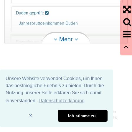
Duden geprüft:
Jahresbruttoeinkommen Duden
Mehr
PowerIndex:
3
Häufigkeit: 2 von 10
Wörter mit Endung
-jahresbruttoeinkommen
: 1
Unsere Website verwendet Cookies, um Ihnen
das bestmögliche Erlebnis zu bieten. Durch die
Wörter mit Endung
-jahresbruttoeinkommen
aber
Nutzung unserer Seite erklären Sie sich damit
mit einem anderen Artikel
das
: 0
einverstanden.
Datenschutzerklärung
Impressum
Datenschutz
Das Wort wird häufig verwendet im Bereich
Wir übernehmen keine Garantie und keine Haftung für die
Wirtschaft
Steuerwesen
X
Ich stimme zu.
Richtigkeit und Vollständigkeit dieser Seite. DDDEasy 2024
80% unserer Spielapp-Nutzer haben den Artikel