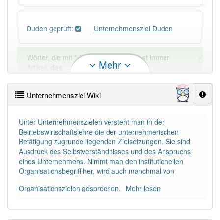
Duden geprüft:
Unternehmensziel Duden
×
Wörter, die mit "-
iel
" enden, haben fast immer
Mehr
Artikel:
das
.
Unternehmensziel Wiki
DER:
32
Ausnahmen
Beispiele
DIE:
0
Unter Unternehmenszielen versteht man in der
DAS:
346
Betriebswirtschaftslehre die der unternehmerischen
Betätigung zugrunde liegenden Zielsetzungen. Sie sind
Ausdruck des Selbstverständnisses und des Anspruchs
PowerIndex:
5
eines Unternehmens. Nimmt man den institutionellen
Organisationsbegriff her, wird auch manchmal von
Häufigkeit: 4 von 10
Organisationszielen gesprochen.
Mehr lesen
Wörter mit Endung
-unternehmensziel
: 1