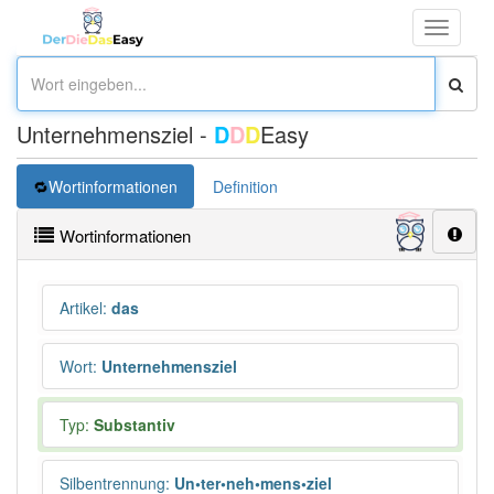
Toggle
navigati
Unternehmensziel -
D
D
D
Easy
Wortinformationen
Definition
Wortinformationen
Artikel
:
das
Wort
:
Unternehmensziel
Typ:
Substantiv
Silbentrennung
:
Un•ter•neh•mens•ziel