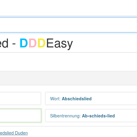
ed -
Easy
D
D
D
Wort
:
Abschiedslied
Silbentrennung
:
Ab•schieds•lied
edslied Duden