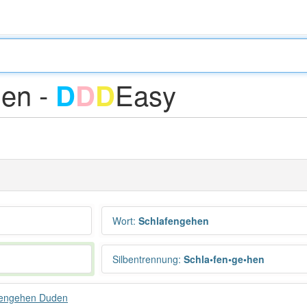
hen -
Easy
D
D
D
Wort
:
Schlafengehen
Silbentrennung
:
Schla•fen•ge•hen
fengehen Duden