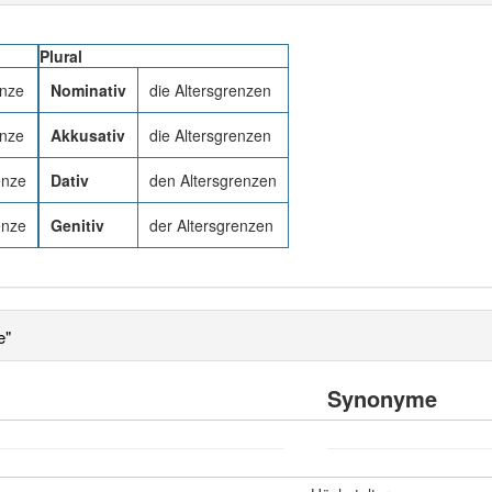
Plural
enze
Nominativ
die Altersgrenzen
enze
Akkusativ
die Altersgrenzen
enze
Dativ
den Altersgrenzen
enze
Genitiv
der Altersgrenzen
e"
Synonyme