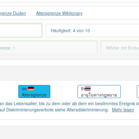
grenze Duden
Altersgrenze Wiktionary
Häufigkeit: 4 von 10
renze
: 1
Wörter mit End
 haben den Artikel korrekt erraten.
de
th
Altersgrenze
อายุในทางกฎหมาย
an das Lebensalter, bis zu dem oder ab dem ein bestimmtes Ereignis st
auf Diskriminierungsverbote siehe Altersdiskriminierung.
Mehr lesen