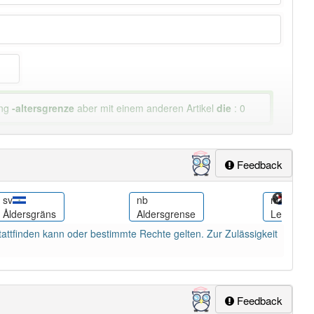
ung
-altersgrenze
aber mit einem anderen Artikel
die
: 0
Feedback
sv
nb
nl
Åldersgräns
Aldersgrense
Leeftijds
attfinden kann oder bestimmte Rechte gelten. Zur Zulässigkeit
Feedback