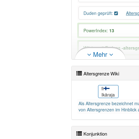
Duden geprüft:
Alters
PowerIndex:
13
Wörter mit Endung
-altersg
Mehr
85% unserer Spielapp-Nutzer
Altersgrenze Wiki
ko
fi
sgrens
연령 제한
Ikäraja
Als Altersgrenze bezeichnet m
von Altersgrenzen im Hinblick 
Konjunktion