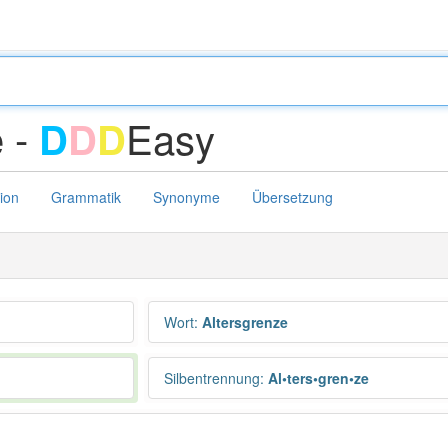
e -
Easy
D
D
D
tion
Grammatik
Synonyme
Übersetzung
Wort
:
Altersgrenze
Silbentrennung
:
Al•ters•gren•ze