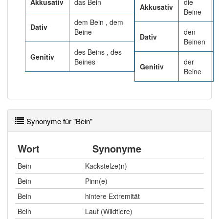
Akkusativ
das Bein
die
PowerIndex:
150
Akkusativ
Beine
dem Bein , dem
Dativ
Häufigkeit: 6 von 10
Beine
den
Dativ
Beinen
des Beins , des
Wörter mit Endung
Genitiv
-bein
: 78
Beines
der
Genitiv
Beine
Wörter mit Endung
-bein
aber mit einem anderen
Artikel: 1
87% unserer Spielapp-Nutzer haben den Artikel
Synonyme für "Bein"
korrekt erraten.
Wort
Synonyme
Bein
Kackstelze(n)
Bein
Pinn(e)
Bein
hintere Extremität
Bein
Lauf (Wildtiere)