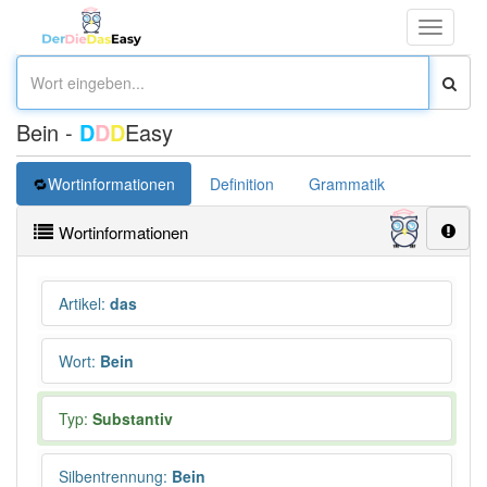
Toggle
navigati
Bein -
D
D
D
Easy
Wortinformationen
Definition
Grammatik
Synonym
Wortinformationen
Artikel
:
das
Wort
:
Bein
Typ:
Substantiv
Silbentrennung
:
Bein