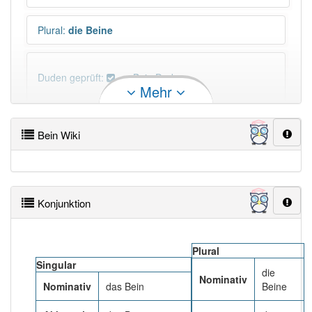
Plural
:
die Beine
Duden geprüft:
Bein Duden
Mehr
Bein Wiktionary
Bein Wiki
×
Das Wort Bein ist eine Ausnahme.
Wörter, die mit "-
in
" enden, haben fast immer
Artikel:
die
.
Konjunktion
DER:
670
Ausnahmen
Beispiele
Plural
DIE:
10 051
Singular
die
DAS:
918
Ausnahmen
Beispiele
Nominativ
Nominativ
das Bein
Beine