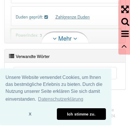
Duden geprüft:
Zahlgrenze Duden
PowerIndex:
3
Mehr
Häufigkeit: 2 von 10
Verwandte Wörter
Wörter mit Endung
-zahlgrenze
: 1
Drehzahlgrenze
Unsere Website verwendet Cookies, um Ihnen
Wörter mit Endung
-zahlgrenze
aber mit einem
das bestmögliche Erlebnis zu bieten. Durch die
anderen Artikel
die
: 0
Nutzung unserer Seite erklären Sie sich damit
einverstanden.
Datenschutzerklärung
Das Wort wird häufig verwendet im Bereich
Impressum
Datenschutz
Verkehrswesen
Wir übernehmen keine Garantie und keine Haftung für die
X
Ich stimme zu.
Richtigkeit und Vollständigkeit dieser Seite. DDDEasy 2024
84% unserer Spielapp-Nutzer haben den Artikel
korrekt erraten.