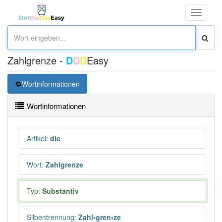
Toggle
navigati
Zahlgrenze -
D
D
D
Easy
Wortinformationen
Wortinformationen
Artikel
:
die
Wort
:
Zahlgrenze
Typ:
Substantiv
Silbentrennung
:
Zahl•gren•ze