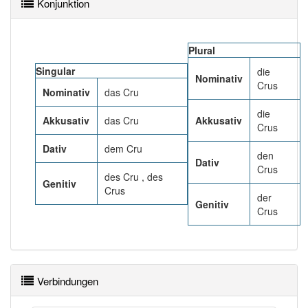
Das Wort wird häufig verwendet im Bereich
Konjunktion
Weinbau
Plural
83% unserer Spielapp-Nutzer haben den Artikel
korrekt erraten.
Singular
die
Nominativ
Crus
Nominativ
das Cru
die
Akkusativ
das Cru
Akkusativ
Crus
Dativ
dem Cru
den
Dativ
Crus
des Cru , des
Genitiv
Crus
der
Genitiv
Crus
Verbindungen