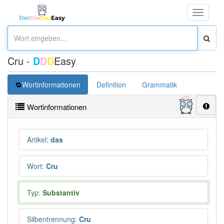
Toggle
navigati
Cru -
D
D
D
Easy
Wortinformationen
Definition
Grammatik
Wortinformationen
Artikel
:
das
Wort
:
Cru
Typ:
Substantiv
Silbentrennung
:
Cru