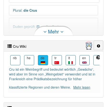
Plural
:
die Crus
Duden geprüft:
Cru Duden
Mehr
Cru Wiktionary
Cru Wiki
PowerIndex:
5
en
nb
he
de
tr
it
en
nb
Häufigkeit: 4 von 10
Cru ist ein Weinbegriff und bedeutet wörtlich „Gewächs“,
wird aber im Sinne von „Weingebiet“ verwendet und ist in
Wörter mit Endung
-cru
: 1
Frankreich eine Prädikatsbezeichnung für höher
klassifizierte Regionen und deren Weine.
Mehr lesen
Wörter mit Endung
-cru
aber mit einem anderen
Artikel
das
: 0