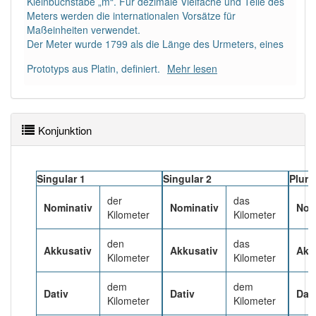
Kleinbuchstabe „m“. Für dezimale Vielfache und Teile des
Meters werden die internationalen Vorsätze für
Häufigkeit: 8 von 10
Maßeinheiten verwendet.
Der Meter wurde 1799 als die Länge des Urmeters, eines
Wörter mit Endung
-kilometer
: 14
Prototyps aus Platin, definiert.
Mehr lesen
Wörter mit Endung
-kilometer
aber mit einem
anderen Artikel
der
: 0
Konjunktion
94% unserer Spielapp-Nutzer haben den Artikel
korrekt erraten.
Singular 1
Singular 2
Plura
der
das
Nominativ
Nominativ
Nom
Kilometer
Kilometer
den
das
Akkusativ
Akkusativ
Akk
Kilometer
Kilometer
dem
dem
Dativ
Dativ
Dati
Kilometer
Kilometer