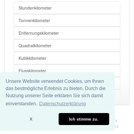
Meter
Stundenkilometer
Einheitensystem
Tonnenkilometer
Länge
Entfernungskilometer
Quadratkilometer
Kubikkilometer
Flusskilometer
Unsere Website verwendet Cookies, um Ihnen
Achskilometer
das bestmögliche Erlebnis zu bieten. Durch die
Flugkilometer
Nutzung unserer Seite erklären Sie sich damit
Mehr
einverstanden.
Datenschutzerklärung
Nutzkilometer
Impressum
Datenschutz
X
Ich stimme zu.
Wir übernehmen keine Garantie und keine Haftung für die
Leerkilometer
Richtigkeit und Vollständigkeit dieser Seite. DDDEasy 2024
Stromkilometer