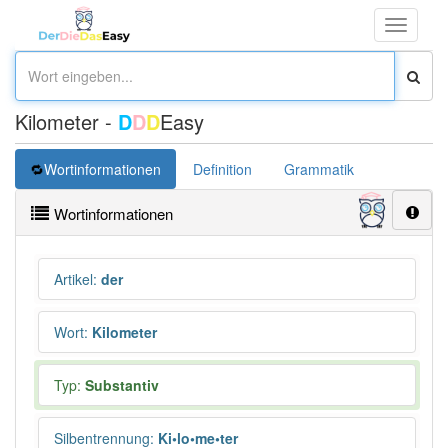
Toggle
navigati
Kilometer -
D
D
D
Easy
Wortinformationen
Definition
Grammatik
Synonym
Wortinformationen
Artikel
:
der
Wort
:
Kilometer
Typ:
Substantiv
Silbentrennung
:
Ki•lo•me•ter