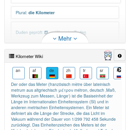
Plural
:
die Kilometer
Duden geprüft:
Kilometer Duden
Mehr
Kilometer Wiktionary
Kilometer Wiki
×
Das Wort Kilometer ist eine Ausnahme.
Wörter, die mit "-
meter
" enden, haben fast immer
ar
an
af
de
zh
tr
sr
ru
Artikel:
das
.
Der oder das Meter (französisch mètre über lateinisch
metrum aus altgriechisch μέτρον métron, deutsch ‚Maß,
DER:
72
Ausnahmen
Werkzeug zum Messen, Länge‘) ist die Basiseinheit der
Beispiele
Länge im Internationalen Einheitensystem (SI) und in
DIE:
0
anderen metrischen Einheitensystemen. Ein Meter ist
DAS:
224
definiert als die Länge der Strecke, die das Licht im
Vakuum während der Dauer von 1/299 792 458 Sekunde
zurücklegt. Das Einheitenzeichen des Meters ist der
PowerIndex:
57