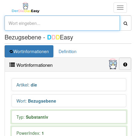
Toggle
navigati
Bezugsebene -
D
D
D
Easy
Wortinformationen
Definition
Wortinformationen
Artikel
:
die
Wort
:
Bezugsebene
Typ:
Substantiv
PowerIndex:
1