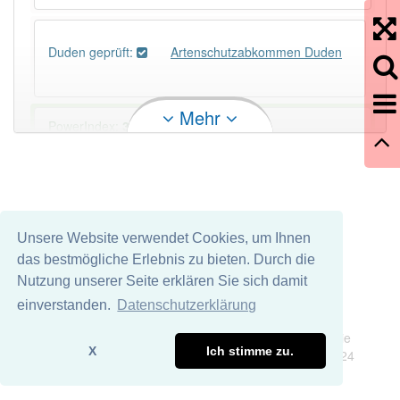
Duden geprüft:
Artenschutzabkommen Duden
Mehr
PowerIndex:
3
Häufigkeit: 4 von 10
Wörter mit Endung
-artenschutzabkommen
: 1
Unsere Website verwendet Cookies, um Ihnen
das bestmögliche Erlebnis zu bieten. Durch die
Wörter mit Endung
-artenschutzabkommen
aber mit
Nutzung unserer Seite erklären Sie sich damit
einem anderen Artikel
das
: 0
einverstanden.
Datenschutzerklärung
Impressum
Datenschutz
94% unserer Spielapp-Nutzer haben den Artikel
Wir übernehmen keine Garantie und keine Haftung für die
korrekt erraten.
X
Ich stimme zu.
Richtigkeit und Vollständigkeit dieser Seite. DDDEasy 2024