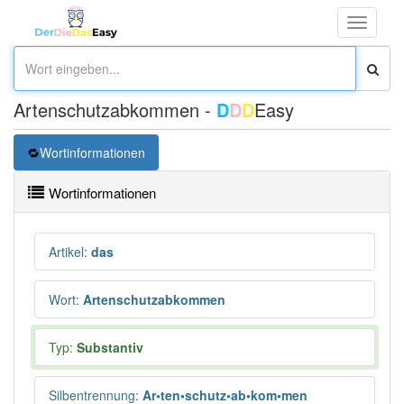
Toggle
navigati
Artenschutzabkommen -
D
D
D
Easy
Wortinformationen
Wortinformationen
Artikel
:
das
Wort
:
Artenschutzabkommen
Typ:
Substantiv
Silbentrennung
:
Ar•ten•schutz•ab•kom•men