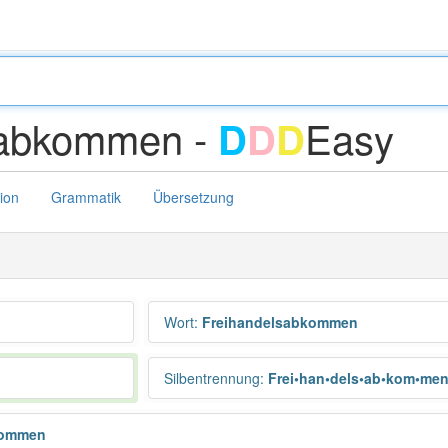
sabkommen -
Easy
D
D
D
tion
Grammatik
Übersetzung
Wort
:
Freihandelsabkommen
Silbentrennung
:
Frei•han•dels•ab•kom•me
kommen