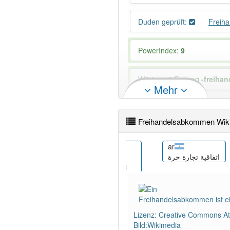
Duden geprüft:
Freih
PowerIndex:
9
Wörter mit Endung
-freiha
Mehr
Das Wort wird häufig verwe
Freihandelsabkommen Wik
bs
ar
ڕێککەوتنی ب
Sporazum o
اتفاقية تجارة حرة
slobodnoj trgovini
Lizenz: Creative Commons Att
Bild:Wikimedia