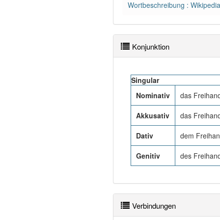
Wortbeschreibung : Wikipedi
Konjunktion
Singular
Nominativ
das Freiha
Akkusativ
das Freiha
Dativ
dem Freiha
Genitiv
des Freiha
Verbindungen