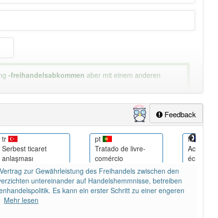
ung
-freihandelsabkommen
aber mit einem anderen
lapp-Nutzer haben den Artikel korrekt erraten.
Feedback
tr
pt
fr
Serbest ticaret
Tratado de livre-
Accord de
anlaşması
comércio
échange
 Vertrag zur Gewährleistung des Freihandels zwischen den
 verzichten untereinander auf Handelshemmnisse, betreiben
handelspolitik. Es kann ein erster Schritt zu einer engeren
Mehr lesen