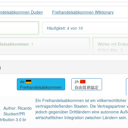
andelsabkommen Duden
Freihandelsabkommen Wiktionary
Häufigkeit: 4 von 10
ndelsabkommen
: 1
Wörter mit End
Artikel
das
: 0
ndet im Bereich
Wirtschaft
93% unserer Spie
i
de
zh
Freihandelsabkommen
自由貿易協定
Ein Freihandelsabkommen ist ein völkerrechtlicher
vertragschließenden Staaten. Die Vertragspartner
Author: Ricardo
jedoch gegenüber Drittländern eine autonome Außen
Stuckert/PR
wirtschaftlichen Integration zwischen Ländern sein.
ribution 3.0 br