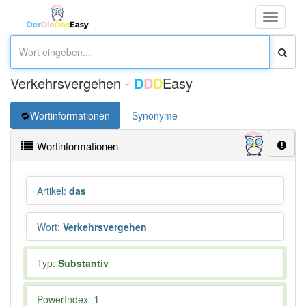
Toggle
navigati
Verkehrsvergehen -
D
D
D
Easy
Wortinformationen
Synonyme
Wortinformationen
Artikel
:
das
Wort
:
Verkehrsvergehen
Typ:
Substantiv
PowerIndex:
1