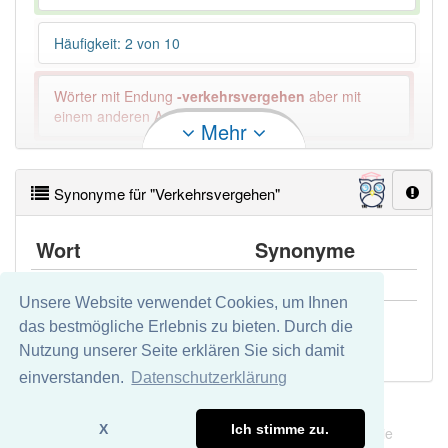
Häufigkeit: 2 von 10
Wörter mit Endung
-verkehrsvergehen
aber mit
einem anderen Artikel: -1
Mehr
86% unserer Spielapp-Nutzer haben den Artikel
korrekt erraten.
Synonyme für "Verkehrsvergehen"
Wort
Synonyme
Verkehrsvergehen
Verkehrssünde
Unsere Website verwendet Cookies, um Ihnen
das bestmögliche Erlebnis zu bieten. Durch die
Verkehrsvergehen openthesaurus
Nutzung unserer Seite erklären Sie sich damit
einverstanden.
Datenschutzerklärung
Impressum
Datenschutz
X
Ich stimme zu.
Wir übernehmen keine Garantie und keine Haftung für die